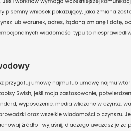
Jeśli workflow wymaga wcześniejszej komunikacji,
y pisemny wniosek pokazujący, jaka zmiana została
ynsz lub warunek, adres, żądaną zmianę i datę, o
 emocjonalnych wiadomości typu to niesprawiedliw
owodowy
sz przygotuj umowę najmu lub umowę najmu wtórne
apisy Swish, jeśli mają zastosowanie, potwierdzeni
andard, wyposażenie, media wliczone w czynsz, waru
rowadzki oraz wszelkie wiadomości o czynszu. Jeśl
howaj źródło i wyjaśnij, dlaczego uważasz je za