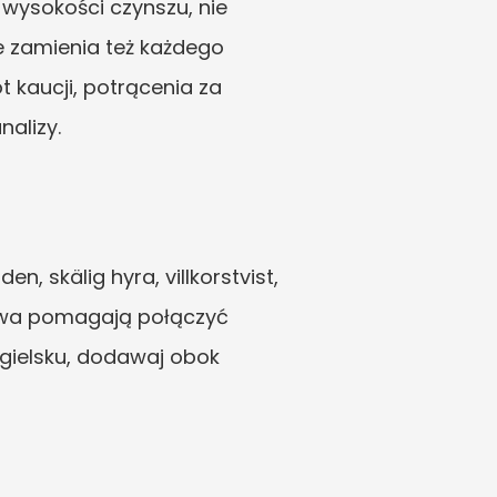
ysokości czynszu, nie 
e zamienia też każdego 
kaucji, potrącenia za 
alizy.
skälig hyra, villkorstvist, 
łowa pomagają połączyć 
ngielsku, dodawaj obok 