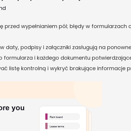
und
żkę przed wypełnianiem pól; błędy w formularzach c
ów daty, podpisy i załączniki zasługują na ponown
o formularza i każdego dokumentu potwierdzając
ać listę kontrolną i wykryć brakujące informacje p