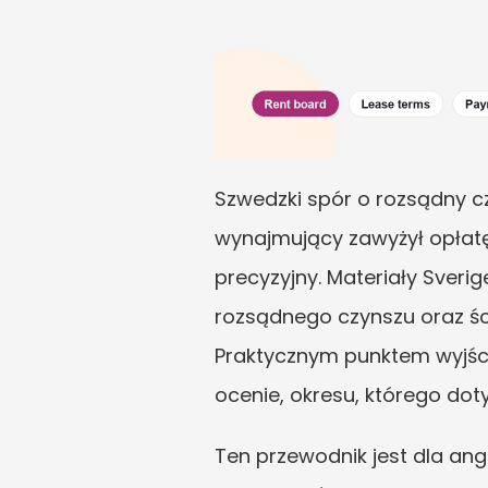
Szwedzki spór o rozsądny cz
wynajmujący zawyżył opłatę a
precyzyjny. Materiały Sveri
rozsądnego czynszu oraz ście
Praktycznym punktem wyjści
ocenie, okresu, którego dot
Ten przewodnik jest dla an