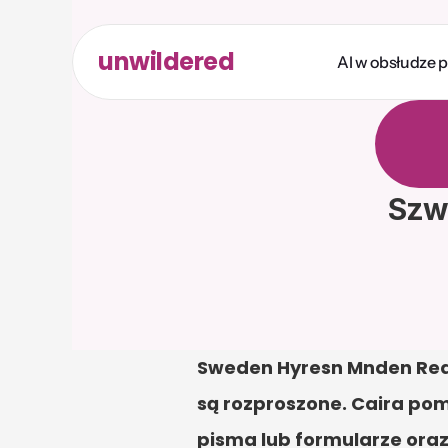
unwildered
AI w obsłudze 
R
o
z
m
b
a
r
d
z
i
k
r
e
d
y
Szw
Sweden Hyresn Mnden Reas
są rozproszone. Caira po
pisma lub formularze oraz 