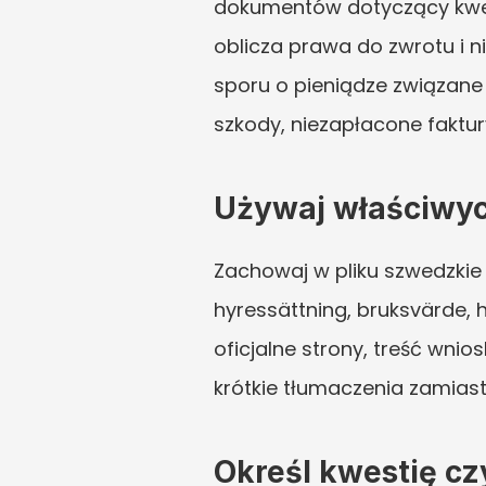
dokumentów dotyczący kwest
oblicza prawa do zwrotu i n
sporu o pieniądze związane
szkody, niezapłacone faktu
Używaj właściwyc
Zachowaj w pliku szwedzkie 
hyressättning, bruksvärde, 
oficjalne strony, treść wni
krótkie tłumaczenia zamiast
Określ kwestię c