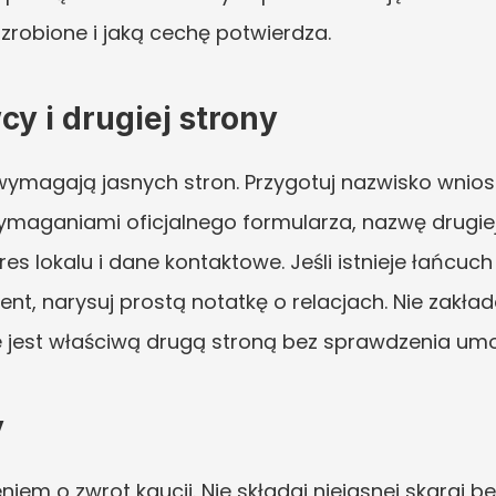
o zrobione i jaką cechę potwierdza.
 i drugiej strony
ymagają jasnych stron. Przygotuj nazwisko wnio
maganiami oficjalnego formularza, nazwę drugiej s
res lokalu i dane kontaktowe. Jeśli istnieje łańcu
ent, narysuj prostą notatkę o relacjach. Nie zakłada
 jest właściwą drugą stroną bez sprawdzenia umowy
y
eniem o zwrot kaucji. Nie składaj niejasnej skargi b