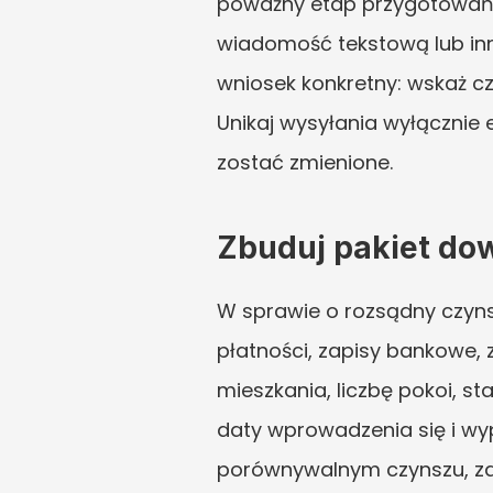
poważny etap przygotowań. 
wiadomość tekstową lub inn
wniosek konkretny: wskaż cz
Unikaj wysyłania wyłącznie
zostać zmienione.
Zbuduj pakiet d
W sprawie o rozsądny czyn
płatności, zapisy bankowe, z
mieszkania, liczbę pokoi, st
daty wprowadzenia się i wyp
porównywalnym czynszu, zac