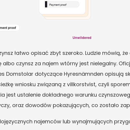
ynsz łatwo opisać zbyt szeroko. Ludzie mówią, że c
lbo czynsz za najem wtórny jest nielegalny. Oficja
ges Domstolar dotyczące Hyresnämnden opisują skäl
żkę wniosku związaną z villkorstvist, czyli sporem
a jest ustalenie dokładnego warunku czynszoweg
yczy, oraz dowodów pokazujących, co zostało zapł
glojęzycznych najemców lub wynajmujących przygo