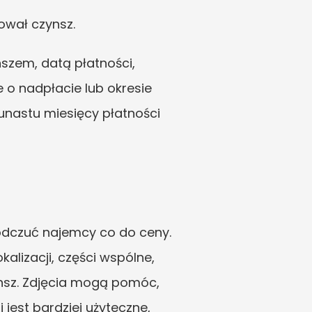
mował czynsz.
zem, datą płatności, 
 o nadpłacie lub okresie 
unastu miesięcy płatności 
odczuć najemcy co do ceny. 
alizacji, części wspólne, 
nsz. Zdjęcia mogą pomóc, 
est bardziej użyteczne, 