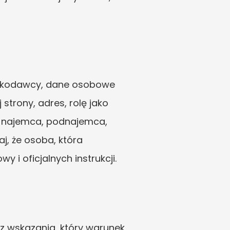
skodawcy, dane osobowe 
trony, adres, rolę jako 
ch najemca, podnajemca, 
j, że osoba, która 
 i oficjalnych instrukcji.
ez wskazania, który warunek 