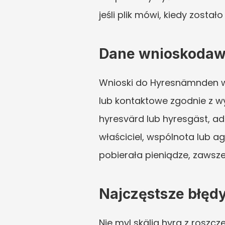
jeśli plik mówi, kiedy został
Dane wnioskodawcy
Wnioski do Hyresnämnden w
lub kontaktowe zgodnie z wy
hyresvärd lub hyresgäst, ad
właściciel, wspólnota lub ag
pobierała pieniądze, zawsze
Najczęstsze błęd
Nie myl skälig hyra z roszcz