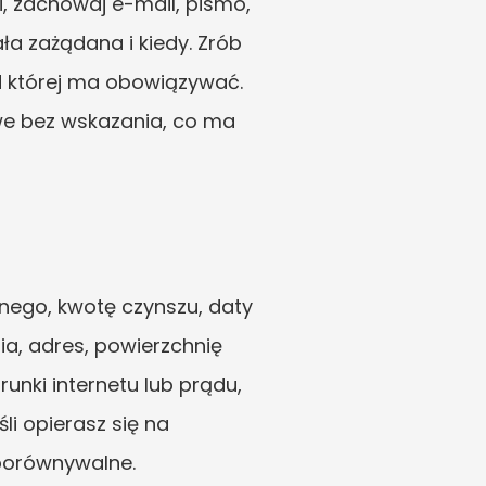
 zachowaj e-mail, pismo, 
 zażądana i kiedy. Zrób 
d której ma obowiązywać. 
e bez wskazania, co ma 
go, kwotę czynszu, daty 
a, adres, powierzchnię 
nki internetu lub prądu, 
i opierasz się na 
 porównywalne.