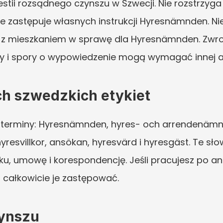
ii rozsądnego czynszu w Szwecji. Nie rozstrzyga w
ie zastępuje własnych instrukcji Hyresnämnden. Ni
 z mieszkaniem w sprawę dla Hyresnämnden. Zwrot 
ry i spory o wypowiedzenie mogą wymagać innej an
h szwedzkich etykiet
terminy: Hyresnämnden, hyres- och arrendenämnden, 
hyresvillkor, ansökan, hyresvärd i hyresgäst. Te s
osku, umowę i korespondencję. Jeśli pracujesz po a
 całkowicie je zastępować.
zynszu