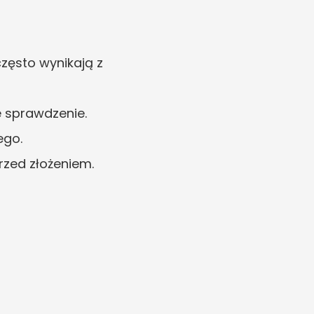
zęsto wynikają z 
e sprawdzenie.
ego.
rzed złożeniem.