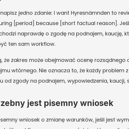
napisz jedno zdanie: I want Hyresnämnden to revie
uring [period] because [short factual reason]. Jeśl
li chodzi naprawdę o zgodę na podnajem, kaucję, kt
być ten sam workflow.
ją, że zakres może obejmować ocenę rozsądnego c
jmu wtórnego. Nie oznacza to, że każdy problem z
u od zgody na podnajem, wypowiedzenia, kaucji, s
rzebny jest pisemny wniosek
pisemny wniosek o zmianę warunków, jeśli jest wyma