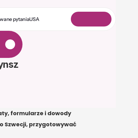
awane pytania
USA
L
o
g
o
w
a
n
i
e
ynsz
y, formularze i dowody 
o Szwecji, przygotowywać 