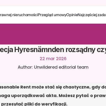
prawnej nieruchomości
Przegląd umowy
Opinie
Najczęściej zad
a
w
i
a
j
z
C
a
i
r
a
2
4
/
7
.
P
r
z
e
ś
l
i
j
d
o
k
u
m
e
n
t
y
,
a
b
y
o
t
r
z
y
m
y
w
a
ć
e
j
t
r
a
f
n
e
o
d
p
o
w
i
e
d
z
i
.
B
e
z
p
ł
a
t
n
y
o
k
r
e
s
p
r
ó
b
n
y
—
b
e
z
k
a
r
t
y
t
o
w
e
j
ecja Hyresnämnden rozsądny cz
22 mar 2026
Author: Unwildered editorial team
onable Rent może stać się chaotyczne, gdy dat
maga uporządkować akta. Możesz pytać o praw
przesyłać pliki do weryfikacji.