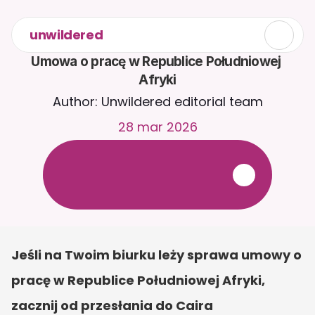
unwildered
Umowa o pracę w Republice Południowej 
Afryki
Author: Unwildered editorial team
28 mar 2026
R
o
z
m
a
w
i
a
j
z
C
a
i
r
a
2
4
/
7
.
P
r
z
e
ś
l
i
j
d
o
k
u
m
e
n
t
y
,
a
b
y
o
t
r
z
y
m
y
w
a
ć
b
a
r
d
z
i
e
j
t
r
a
f
n
e
o
d
p
o
w
i
e
d
z
i
.
B
e
z
p
ł
a
t
n
y
o
k
r
e
s
p
r
ó
b
n
y
—
b
e
z
k
a
r
t
y
k
r
e
d
y
t
o
w
e
j
Jeśli na Twoim biurku leży sprawa umowy o 
pracę w Republice Południowej Afryki, 
zacznij od przesłania do Caira 