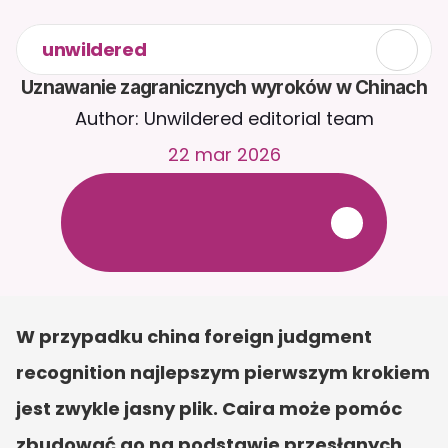
unwildered
Uznawanie zagranicznych wyroków w Chinach
Author: Unwildered editorial team
22 mar 2026
R
o
z
m
a
w
i
a
j
z
C
a
i
r
a
2
4
/
7
.
P
r
z
e
ś
l
i
j
d
o
k
u
m
e
n
t
y
,
a
b
y
o
t
r
z
y
m
y
w
a
ć
b
a
r
d
z
i
e
j
t
r
a
f
n
e
o
d
p
o
w
i
e
d
z
i
.
B
e
z
p
ł
a
t
n
y
o
k
r
e
s
p
r
ó
b
n
y
—
b
e
z
k
a
r
t
y
k
r
e
d
y
t
o
w
e
j
W przypadku china foreign judgment 
recognition najlepszym pierwszym krokiem 
jest zwykle jasny plik. Caira może pomóc 
zbudować go na podstawie przesłanych 