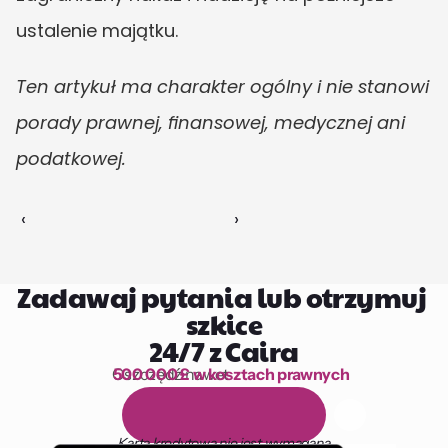
ustalenie majątku.
Ten artykuł ma charakter ogólny i nie stanowi 
porady prawnej, finansowej, medycznej ani 
podatkowej.
‹ 
 ›
Zadawaj pytania lub otrzymuj 
szkice
24/7 z Caira
Oszczędź nawet 
500 000 £ w kosztach prawnych
1 000 godzin czytania
D
a
r
m
o
w
y
1
4
-
d
n
i
o
w
y
o
k
r
e
s
p
r
ó
b
n
y
Karta kredytowa nie jest wymagana