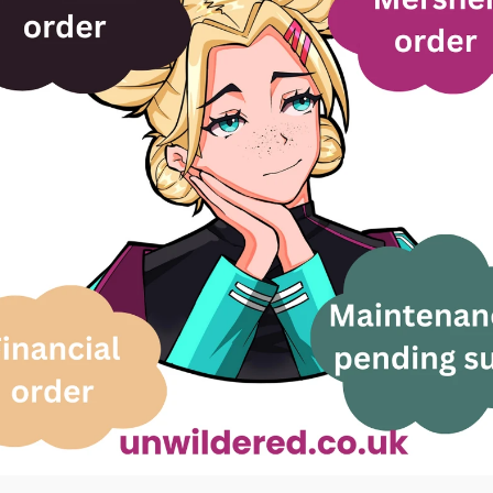
 livshändelse som kan medföra en rad utmaningar
 de komplexiteter som är förknippade med skilsmä
denna process mer effektivt och med större tryggh