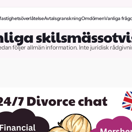
fastighetsöverlåtelse
Avtalsgranskning
Omdömen
Vanliga fråg
liga skilsmässotvi
dan följer allmän information. Inte juridisk rådgivn