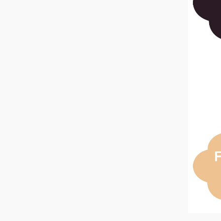
Skilsmässa är en betydande
praktiska. Genom att förstå
dem kan individer navigera 