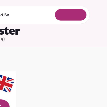
or
USA
L
o
g
g
a
i
n
ster
ing