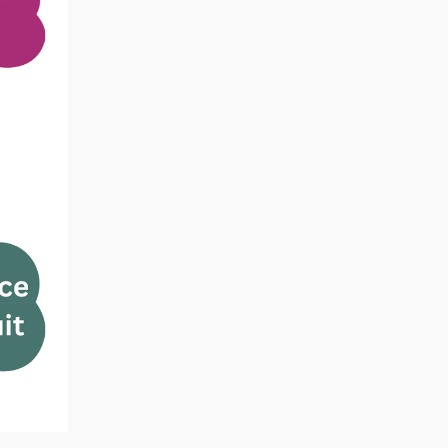
, både känslomässiga och 
ssa och hur man hanterar 
et.