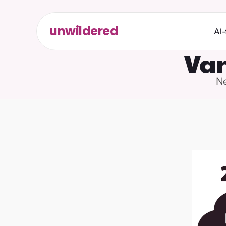
unwildered
AI-
Van
Ne