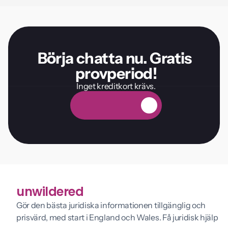
Börja chatta nu. Gratis 
provperiod!
Inget kreditkort krävs.
G
r
a
t
i
s
p
r
o
v
p
e
r
i
o
d
unwildered
Gör den bästa juridiska informationen tillgänglig och 
prisvärd, med start i England och Wales. Få juridisk hjälp 