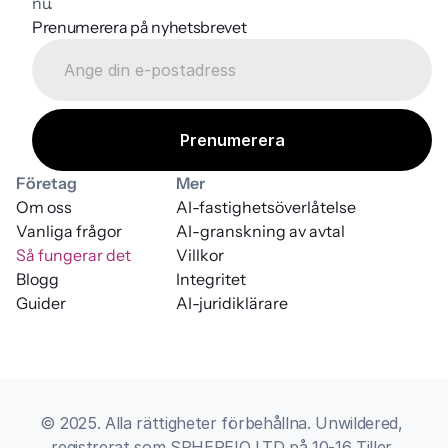
nu.
Prenumerera på nyhetsbrevet
Företag
Mer
Om oss
AI-fastighetsöverlåtelse
Vanliga frågor
AI-granskning av avtal
Så fungerar det
Villkor
Blogg
Integritet
Guider
AI-juridiklärare
© 2025. Alla rättigheter förbehållna. Unwildered, 
registrerat som SPHEREIQ LTD på 10-16 Tiller 