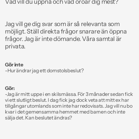
Vad vill du uppnå och vad oroar dig mest? 
Jag vill ge dig svar som är så relevanta som 
möjligt. Ställ direkta frågor snarare än öppna 
frågor. Jag är inte dömande. Våra samtal är 
privata.
Gör inte
-Hur ändrar jag ett domstolsbeslut?
Gör:
-Jag är mitt uppe i en skilsmässa. För 3 månader sedan fick 
vi ett slutligt beslut. I dag fick jag dock veta att mitt ex har 
tillgångar utomlands som inte har redovisats. Jag vill nu bo 
kvar i det gemensamma hemmet med barnen och inte 
sälja det. Kan beslutet ändras? 