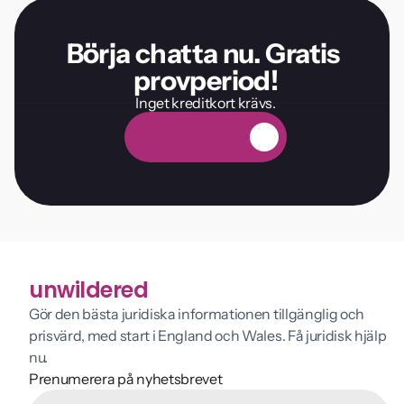
Börja chatta nu. Gratis 
provperiod!
Inget kreditkort krävs.
G
r
a
t
i
s
p
r
o
v
p
e
r
i
o
d
unwildered
Gör den bästa juridiska informationen tillgänglig och 
prisvärd, med start i England och Wales. Få juridisk hjälp 
nu.
Prenumerera på nyhetsbrevet