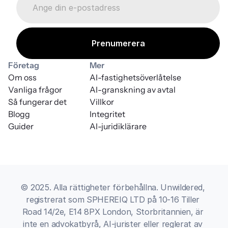
Företag
Mer
Om oss
AI-fastighetsöverlåtelse
Vanliga frågor
AI-granskning av avtal
Så fungerar det
Villkor
Blogg
Integritet
Guider
AI-juridiklärare
© 2025. Alla rättigheter förbehållna. Unwildered, 
registrerat som SPHEREIQ LTD på 10-16 Tiller 
Road 14/2e, E14 8PX London, Storbritannien, är 
inte en advokatbyrå, AI-jurister eller reglerat av 