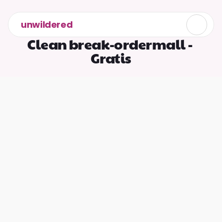
unwildered
Clean break-ordermall - 
Vad är skillnaden mellan en 
Gratis
samtyckesorder och en clean 
break-order?
En 
samtyckesorder
 är ett juridiskt 
bindande avtal som godkänns av 
domstolen och som anger hur du och din 
före detta partner ska dela pengar, 
egendom, pensioner och skulder efter 
skilsmässa eller separation. Den kan även 
omfatta löpande ekonomiska skyldigheter, 
såsom underhåll till make/maka eller 
uppskjutna betalningar.