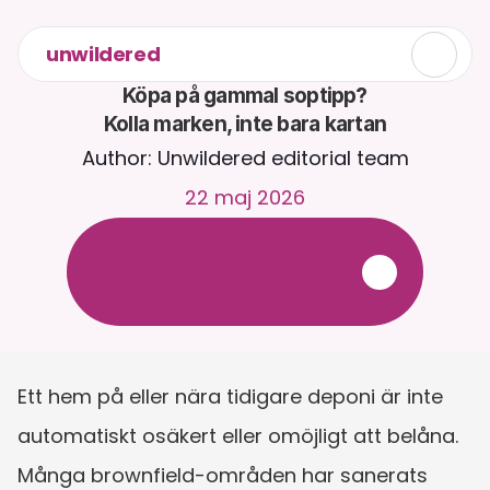
unwildered
Köpa på gammal soptipp?

Kolla marken, inte bara kartan
Author: Unwildered editorial team
22 maj 2026
C
h
a
t
t
a
m
e
d
C
a
i
r
a
d
y
g
n
e
t
r
u
n
t
.
L
a
d
d
a
u
p
p
d
o
k
u
m
e
n
t
f
ö
r
m
e
r
r
e
l
e
v
a
n
t
a
s
v
a
r
.
G
r
a
t
i
s
p
r
o
v
p
e
r
i
o
d
-
i
n
g
e
t
k
r
e
d
i
t
k
o
r
t
k
r
ä
v
s
Ett hem på eller nära tidigare deponi är inte 
automatiskt osäkert eller omöjligt att belåna. 
Många brownfield-områden har sanerats 