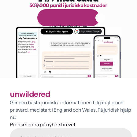
500 000 pund i juridiska kostnader
Spara upp till 
1 000 timmars läsning
G
r
a
t
i
s
1
4
-
d
a
g
a
r
s
p
r
o
v
p
e
r
i
o
d
Inget kreditkort krävs
unwildered
Gör den bästa juridiska informationen tillgänglig och 
prisvärd, med start i England och Wales. Få juridisk hjälp 
nu.
Prenumerera på nyhetsbrevet