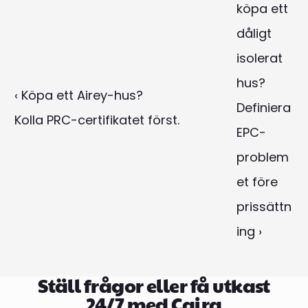
köpa ett 
dåligt 
isolerat 
hus?

‹ Köpa ett Airey-hus?

Definiera 
Kolla PRC-certifikatet först.
EPC-
problem
et före 
prissättn
ing ›
Ställ frågor eller få utkast
24/7 med Caira