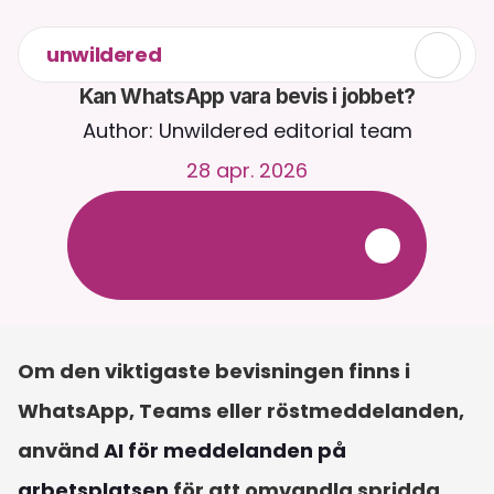
unwildered
Kan WhatsApp vara bevis i jobbet?
Author: Unwildered editorial team
28 apr. 2026
C
h
a
t
t
a
m
e
d
C
a
i
r
a
d
y
g
n
e
t
r
u
n
t
.
L
a
d
d
a
u
p
p
d
o
k
u
m
e
n
t
f
ö
r
m
e
r
r
e
l
e
v
a
n
t
a
s
v
a
r
.
G
r
a
t
i
s
p
r
o
v
p
e
r
i
o
d
-
i
n
g
e
t
k
r
e
d
i
t
k
o
r
t
k
r
ä
v
s
Om den viktigaste bevisningen finns i 
WhatsApp, Teams eller röstmeddelanden, 
använd 
AI för meddelanden på 
arbetsplatsen
 för att omvandla spridda 