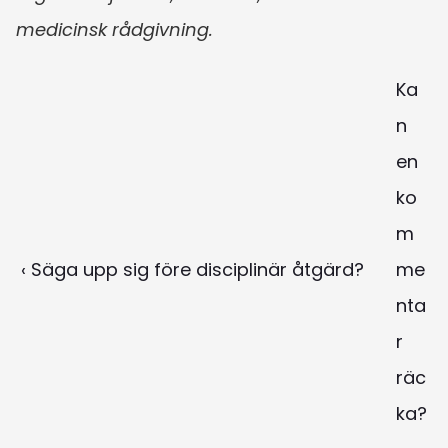
medicinsk rådgivning.
Ka
n 
en 
ko
m
‹ Säga upp sig före disciplinär åtgärd?
me
nta
r 
räc
ka? 