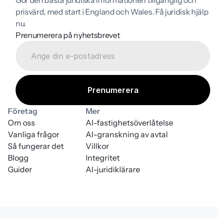
prisvärd, med start i England och Wales. Få juridisk hjälp 
nu.
Prenumerera på nyhetsbrevet
Företag
Mer
Om oss
AI-fastighetsöverlåtelse
Vanliga frågor
AI-granskning av avtal
Så fungerar det
Villkor
Blogg
Integritet
Guider
AI-juridiklärare