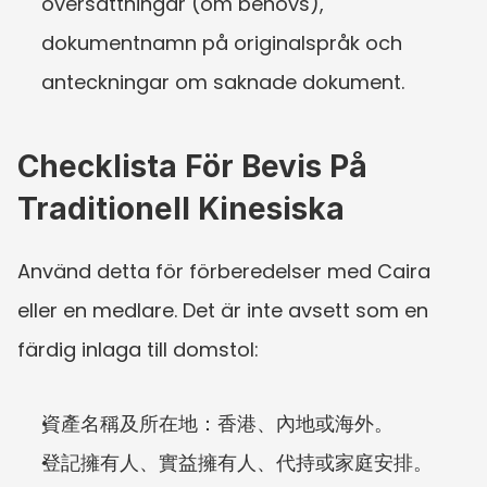
översättningar (om behövs), 
dokumentnamn på originalspråk och 
anteckningar om saknade dokument.
Checklista För Bevis På 
Traditionell Kinesiska
Använd detta för förberedelser med Caira 
eller en medlare. Det är inte avsett som en 
färdig inlaga till domstol:
資產名稱及所在地：香港、內地或海外。
登記擁有人、實益擁有人、代持或家庭安排。