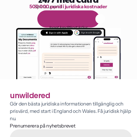
500 000 pund i juridiska kostnader
Spara upp till 
1 000 timmars läsning
G
r
a
t
i
s
1
4
-
d
a
g
a
r
s
p
r
o
v
p
e
r
i
o
d
Inget kreditkort krävs
unwildered
Gör den bästa juridiska informationen tillgänglig och 
prisvärd, med start i England och Wales. Få juridisk hjälp 
nu.
Prenumerera på nyhetsbrevet