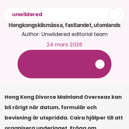
unwildered
Hongkongskilsmässa, fastlandet, utomlands
Author: Unwildered editorial team
24 mars 2026
C
h
a
t
t
a
m
e
d
C
a
i
r
a
d
y
g
n
e
t
r
u
n
t
.
L
a
d
d
a
u
p
p
d
o
k
u
m
e
n
t
f
ö
r
m
e
r
r
e
l
e
v
a
n
t
a
s
v
a
r
.
G
r
a
t
i
s
p
r
o
v
p
e
r
i
o
d
-
i
n
g
e
t
k
r
e
d
i
t
k
o
r
t
k
r
ä
v
s
Hong Kong Divorce Mainland Overseas kan 
bli rörigt när datum, formulär och 
bevisning är utspridda. Caira hjälper till att 
organisera underlaget. Fråga om 