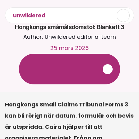
unwildered
Hongkongs småmålsdomstol: Blankett 3
Author: Unwildered editorial team
25 mars 2026
C
h
a
t
t
a
m
e
d
C
a
i
r
a
d
y
g
n
e
t
r
u
n
t
.
L
a
d
d
a
u
p
p
d
o
k
u
m
e
n
t
f
ö
r
m
e
r
r
e
l
e
v
a
n
t
a
s
v
a
r
.
G
r
a
t
i
s
p
r
o
v
p
e
r
i
o
d
-
i
n
g
e
t
k
r
e
d
i
t
k
o
r
t
k
r
ä
v
s
Hongkongs Small Claims Tribunal Forms 3 
kan bli rörigt när datum, formulär och bevis 
är utspridda. Caira hjälper till att 
organisera materialet. Fråga om 