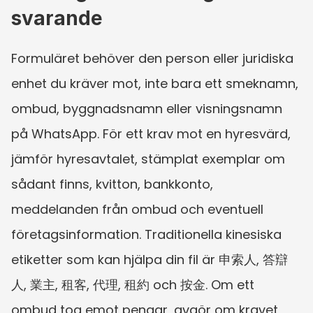
svarande
Formuläret behöver den person eller juridiska 
enhet du kräver mot, inte bara ett smeknamn, 
ombud, byggnadsnamn eller visningsnamn 
på WhatsApp. För ett krav mot en hyresvärd, 
jämför hyresavtalet, stämplat exemplar om 
sådant finns, kvitton, bankkonto, 
meddelanden från ombud och eventuell 
företagsinformation. Traditionella kinesiska 
etiketter som kan hjälpa din fil är 申索人, 答辯
人, 業主, 租客, 代理, 租約 och 按金. Om ett 
ombud tog emot pengar, avgör om kravet 