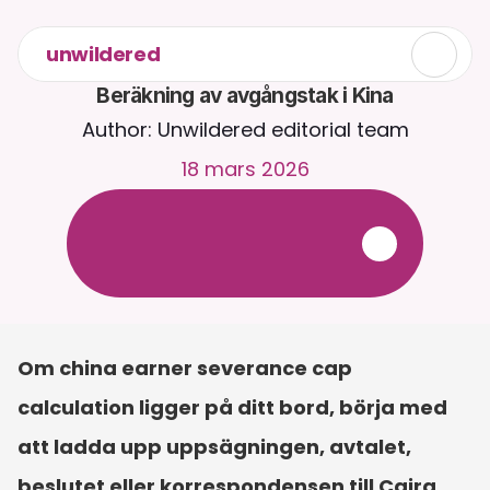
unwildered
Beräkning av avgångstak i Kina
Author: Unwildered editorial team
18 mars 2026
C
h
a
t
t
a
m
e
d
C
a
i
r
a
d
y
g
n
e
t
r
u
n
t
.
L
a
d
d
a
u
p
p
d
o
k
u
m
e
n
t
f
ö
r
m
e
r
r
e
l
e
v
a
n
t
a
s
v
a
r
.
G
r
a
t
i
s
p
r
o
v
p
e
r
i
o
d
-
i
n
g
e
t
k
r
e
d
i
t
k
o
r
t
k
r
ä
v
s
Om china earner severance cap 
calculation ligger på ditt bord, börja med 
att ladda upp uppsägningen, avtalet, 
beslutet eller korrespondensen till Caira. 