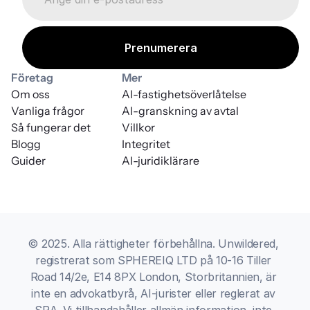
Företag
Mer
Om oss
AI-fastighetsöverlåtelse
Vanliga frågor
AI-granskning av avtal
Så fungerar det
Villkor
Blogg
Integritet
Guider
AI-juridiklärare
© 2025. Alla rättigheter förbehållna. Unwildered, 
registrerat som SPHEREIQ LTD på 10-16 Tiller 
Road 14/2e, E14 8PX London, Storbritannien, är 
inte en advokatbyrå, AI-jurister eller reglerat av 
SRA. Vi tillhandahåller allmän information, inte 