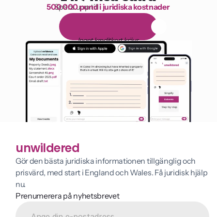
500 000 pund i juridiska kostnader
Spara upp till 
1 000 timmars läsning
G
r
a
t
i
s
1
4
-
d
a
g
a
r
s
p
r
o
v
p
e
r
i
o
d
Inget kreditkort krävs
unwildered
Gör den bästa juridiska informationen tillgänglig och 
prisvärd, med start i England och Wales. Få juridisk hjälp 
nu.
Prenumerera på nyhetsbrevet