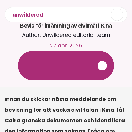
unwildered
Bevis för inlämning av civilmål i Kina
Author: Unwildered editorial team
27 apr. 2026
C
h
a
t
t
a
m
e
d
C
a
i
r
a
d
y
g
n
e
t
r
u
n
t
.
L
a
d
d
a
u
p
p
d
o
k
u
m
e
n
t
f
ö
r
m
e
r
r
e
l
e
v
a
n
t
a
s
v
a
r
.
G
r
a
t
i
s
p
r
o
v
p
e
r
i
o
d
-
i
n
g
e
t
k
r
e
d
i
t
k
o
r
t
k
r
ä
v
s
Innan du skickar nästa meddelande om 
bevisning för att väcka civil talan i Kina, låt 
Caira granska dokumenten och identifiera 
den information som saknas. Fråga om 