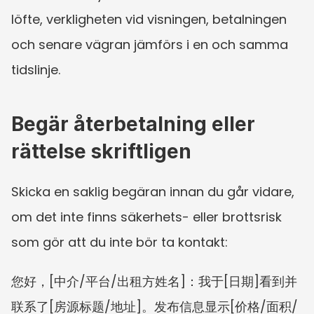
löfte, verkligheten vid visningen, betalningen 
och senare vägran jämförs i en och samma 
tidslinje.
Begär återbetalning eller 
rättelse skriftligen
Skicka en saklig begäran innan du går vidare, 
om det inte finns säkerhets- eller brottsrisk 
som gör att du inte bör ta kontakt:
您好，[中介/平台/出租方姓名]：我于[日期]看到并
联系了[房源标题/地址]。发布信息显示[价格/面积/