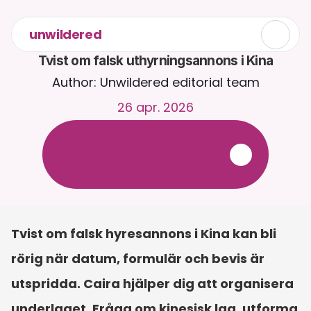
unwildered
Tvist om falsk uthyrningsannons i Kina
Author: Unwildered editorial team
26 apr. 2026
C
h
a
t
t
a
m
e
d
C
a
i
r
a
d
y
g
n
e
t
r
u
n
t
.
L
a
d
d
a
u
p
p
d
o
k
u
m
e
n
t
f
ö
r
m
e
r
r
e
l
e
v
a
n
t
a
s
v
a
r
.
G
r
a
t
i
s
p
r
o
v
p
e
r
i
o
d
-
i
n
g
e
t
k
r
e
d
i
t
k
o
r
t
k
r
ä
v
s
Tvist om falsk hyresannons i Kina kan bli 
rörig när datum, formulär och bevis är 
utspridda. Caira hjälper dig att organisera 
underlaget. Fråga om kinesisk lag, utforma 