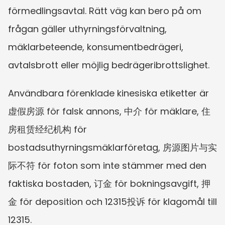
förmedlingsavtal. Rätt väg kan bero på om 
frågan gäller uthyrningsförvaltning, 
mäklarbeteende, konsumentbedrägeri, 
avtalsbrott eller möjlig bedrägeribrottslighet.
Användbara förenklade kinesiska etiketter är 
虚假房源 för falsk annons, 中介 för mäklare, 住
房租赁经纪机构 för 
bostadsuthyrningsmäklarföretag, 房源图片与实
际不符 för foton som inte stämmer med den 
faktiska bostaden, 订金 för bokningsavgift, 押
金 för deposition och 12315投诉 för klagomål till 
12315.