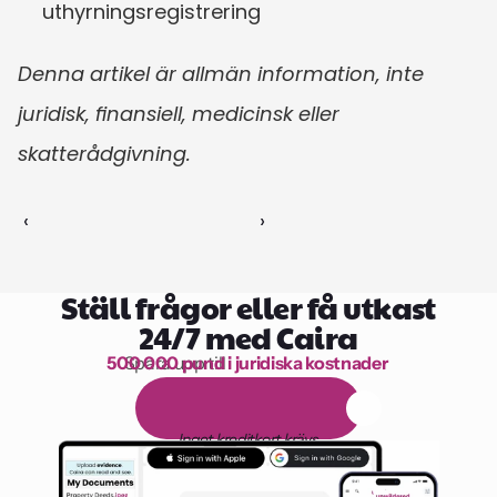
uthyrningsregistrering
Denna artikel är allmän information, inte 
juridisk, finansiell, medicinsk eller 
skatterådgivning.
‹ 
 ›
Ställ frågor eller få utkast
24/7 med Caira
500 000 pund i juridiska kostnader
Spara upp till 
1 000 timmars läsning
G
r
a
t
i
s
1
4
-
d
a
g
a
r
s
p
r
o
v
p
e
r
i
o
d
Inget kreditkort krävs