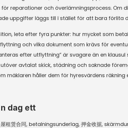
ar för reparationer och överlämningsprocess. Om d
ade uppgifter läggs till i stället för att bara förli
ion, leta efter fyra punkter: hur mycket som betal
flyttning och vilka dokument som krävs för eventue
teras efter utflyttning” är svagare än en klausul s
r utöver avtalat skick, städning och saknade förem
m mäklaren håller dem för hyresvärdens räkning ell
ån dag ett
 房屋租赁合同, betalningsunderlag, 押金收据, skärmdu