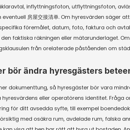
aravtal, inflyttningsfoton, utflyttningsfoton, avlä
 eventuell 房屋交接清单. Om hyresvärden säger att de
pecifika föremålet, datum, foto, faktura och avta
 den faktiska räkningen eller mätarunderlaget. Om 
gsklausulen från orelaterade påståenden om städni
er bör ändra hyresgästers bete
mer dokumenttung, så hyresgäster bör vara mind
a hyresvärdens eller operatörens identitet. Fråga 
rering för ditt avsedda syfte, till exempel boendedo
 försiktig med osäkra rum, avdelade rum, falska an
kan visa att hen har rätt att hyra ut bostaden. Ant