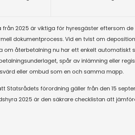
a från 2025 är viktiga för hyresgäster eftersom de
rmell dokumentprocess. Vid en tvist om deposition
a om återbetalning nu har ett enkelt automatiskt sv
etalningsunderlaget, spår av inlämning eller regis
esvärd eller ombud som en och samma mapp.
 att Statsrådets förordning gäller från den 15 sep
shyra 2025 är den säkrare checklistan att jämför