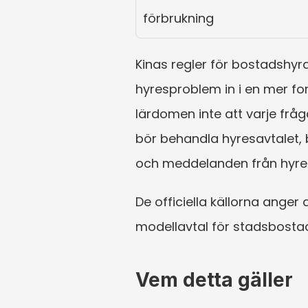
förbrukning
Kinas regler för bostadshyr
hyresproblem in i en mer fo
lärdomen inte att varje fråg
bör behandla hyresavtalet, b
och meddelanden från hyr
De officiella källorna anger
modellavtal för stadsbostad
Vem detta gäller