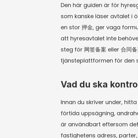
Den här guiden är för hyres
som kanske läser avtalet i ö
en stor 押金, ger vaga formul
att hyresavtalet inte behöver
steg för 网签备案 eller 合同备案 ka
tjänsteplattformen för den s
Vad du ska kontrol
Innan du skriver under, hitt
förtida uppsägning, andraha
är användbart eftersom det 
fastighetens adress, parter,