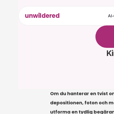
unwildered
AI-
C
h
a
t
t
r
e
l
e
v
a
Ki
Om du hanterar en tvist om
depositionen, foton och me
utforma en tydlig begäran