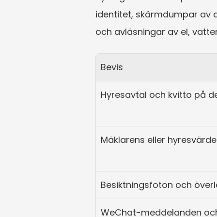
identitet, skärmdumpar av 
och avläsningar av el, vatte
Bevis
Hyresavtal och kvitto på d
Mäklarens eller hyresvärde
Besiktningsfoton och över
WeChat-meddelanden och 