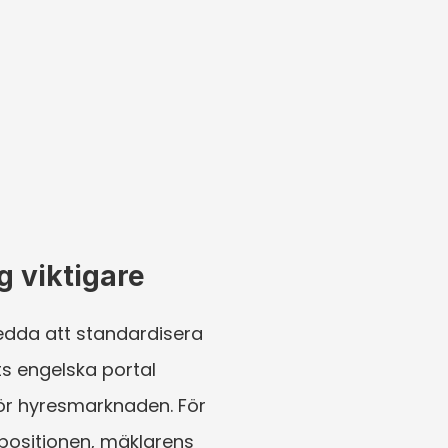
g viktigare
edda att standardisera 
 engelska portal 
ör hyresmarknaden. För 
positionen, mäklarens 