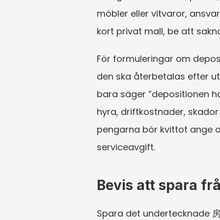
möbler eller vitvaror, ansv
kort privat mall, be att sakn
För formuleringar om deposit
den ska återbetalas efter ut
bara säger ”depositionen han
hyra, driftkostnader, skado
pengarna bör kvittot ange o
serviceavgift.
Bevis att spara fr
Spara det undertecknade