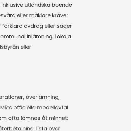
 inklusive utländska boende 
svärd eller mäklare kräver 
förklara avdrag eller säger 
r kommunal inlämning. Lokala 
byrån eller 
arationer, överlämning, 
:s officiella modellavtal 
om ofta lämnas åt minnet: 
erbetalning, lista över 