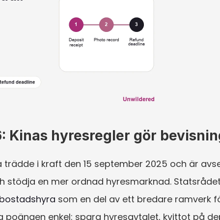
 Kinas hyresregler gör bevisnin
a trädde i kraft den 15 september 2025 och är avs
 stödja en mer ordnad hyresmarknad. Statsrådets
 bostadshyra
 som en del av ett bredare ramverk f
a poängen enkel: spara hyresavtalet, kvittot på de