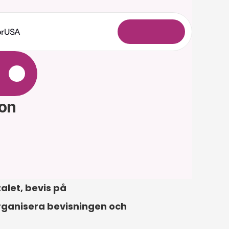
or
USA
L
o
g
g
a
i
n
ion
let, bevis på 
organisera bevisningen och 