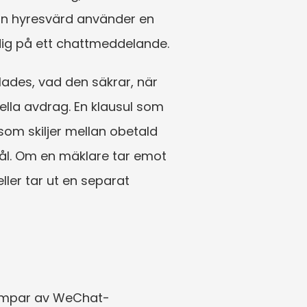
in hyresvärd använder en 
ta dig på ett chattmeddelande.
ades, vad den säkrar, när 
lla avdrag. En klausul som 
om skiljer mellan obetald 
ål. Om en mäklare tar emot 
er tar ut en separat 
mpar av WeChat-