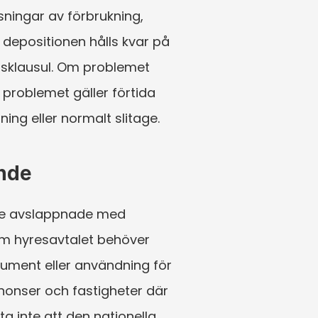
sningar av förbrukning, 
positionen hålls kvar på 
lsklausul. Om problemet 
problemet gäller förtida 
ng eller normalt slitage.
ende
re avslappnade med 
om hyresavtalet behöver 
kument eller användning för 
nonser och fastigheter där 
a inte att den nationella 