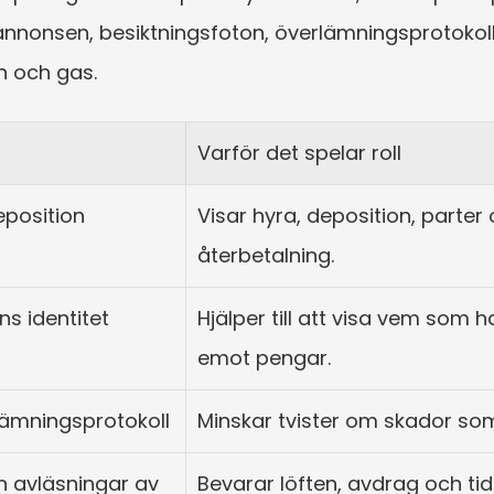
annonsen, besiktningsfoton, överlämningsprotoko
n och gas.
Varför det spelar roll
eposition
Visar hyra, deposition, parter o
återbetalning.
ns identitet
Hjälper till att visa vem som ha
emot pengar.
lämningsprotokoll
Minskar tvister om skador som
avläsningar av 
Bevarar löften, avdrag och tid