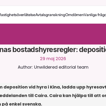
fastighetsöverlåtelse
Avtalsgranskning
Omdömen
Vanliga fråg
a
m
e
d
C
a
i
r
a
d
y
g
n
e
t
r
u
n
t
.
L
a
d
d
a
u
p
p
d
o
k
u
m
e
n
t
f
ö
r
m
e
r
n
t
a
s
v
a
r
.
G
r
a
t
i
s
p
r
o
v
p
e
r
i
o
d
-
i
n
g
e
t
k
r
e
d
i
t
k
o
r
t
k
r
ä
v
s
nas bostadshyresregler: deposit
29 maj 2026
Author: Unwildered editorial team
 deposition vid hyra i Kina, ladda upp hyresavta
ddelanden till Caira. Caira kan hjälpa till att 
 på enkel svenska.