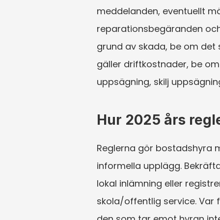
meddelanden, eventuellt mäkl
reparationsbegäranden och
grund av skada, be om det s
gäller driftkostnader, be om
uppsägning, skilj uppsägnin
Hur 2025 års regl
Reglerna gör bostadshyra 
informella upplägg. Bekräft
lokal inlämning eller regist
skola/offentlig service. Var
den som tar emot hyran inte 