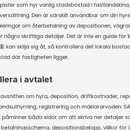
gäster som hyr vanlig stadsbostad i fastlandskina,
versättning. Den är särskilt användbar om din hyre
eringar om återbetalning av depositionen, vägrar 
 några skriftliga detaljer. Det är inte en guide fö
n skilja sig åt, så kontrollera det lokala bostads
tad där fastigheten ligger.
lera i avtalet
a avsnitten om hyra, deposition, driftkostnader, rep
ndsuthyrning, registrering och mäklararvoden. SAMR
påminner båda sidor om att skriva ner detaljer s
 betalningsschema, depositionsbelopp, villkor för åt