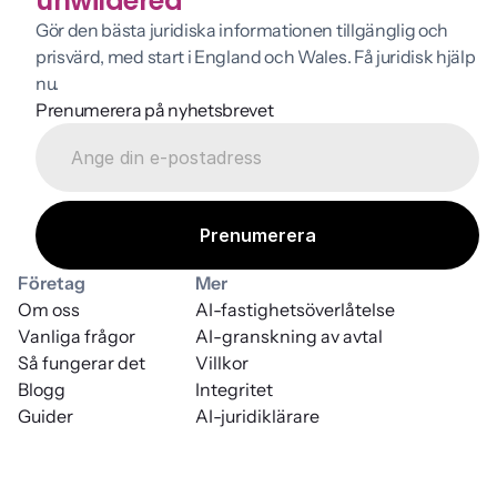
unwildered
Gör den bästa juridiska informationen tillgänglig och 
prisvärd, med start i England och Wales. Få juridisk hjälp 
nu.
Prenumerera på nyhetsbrevet
Företag
Mer
Om oss
AI-fastighetsöverlåtelse
Vanliga frågor
AI-granskning av avtal
Så fungerar det
Villkor
Blogg
Integritet
Guider
AI-juridiklärare