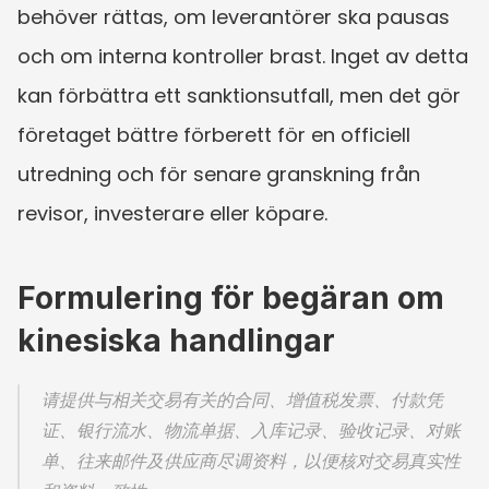
behöver rättas, om leverantörer ska pausas 
och om interna kontroller brast. Inget av detta 
kan förbättra ett sanktionsutfall, men det gör 
företaget bättre förberett för en officiell 
utredning och för senare granskning från 
revisor, investerare eller köpare.
Formulering för begäran om 
kinesiska handlingar
请提供与相关交易有关的合同、增值税发票、付款凭
证、银行流水、物流单据、入库记录、验收记录、对账
单、往来邮件及供应商尽调资料，以便核对交易真实性