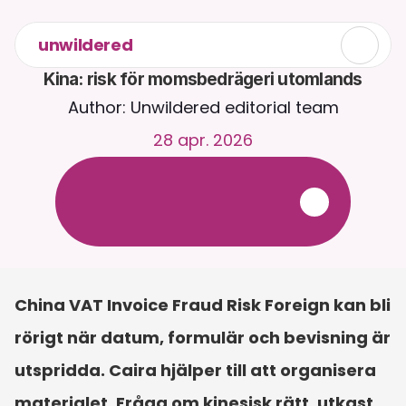
unwildered
Kina: risk för momsbedrägeri utomlands
Author: Unwildered editorial team
28 apr. 2026
C
h
a
t
t
a
m
e
d
C
a
i
r
a
d
y
g
n
e
t
r
u
n
t
.
L
a
d
d
a
u
p
p
d
o
k
u
m
e
n
t
f
ö
r
m
e
r
r
e
l
e
v
a
n
t
a
s
v
a
r
.
G
r
a
t
i
s
p
r
o
v
p
e
r
i
o
d
-
i
n
g
e
t
k
r
e
d
i
t
k
o
r
t
k
r
ä
v
s
China VAT Invoice Fraud Risk Foreign kan bli 
rörigt när datum, formulär och bevisning är 
utspridda. Caira hjälper till att organisera 
materialet. Fråga om kinesisk rätt, utkast 