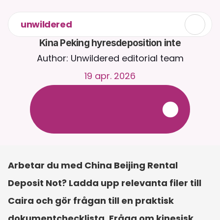
unwildered
Kina Peking hyresdeposition inte
Author: Unwildered editorial team
19 apr. 2026
C
h
a
t
t
a
m
e
d
C
a
i
r
a
d
y
g
n
e
t
r
u
n
t
.
L
a
d
d
a
u
p
p
d
o
k
u
m
e
n
t
f
ö
r
m
e
r
r
e
l
e
v
a
n
t
a
s
v
a
r
.
G
r
a
t
i
s
p
r
o
v
p
e
r
i
o
d
-
i
n
g
e
t
k
r
e
d
i
t
k
o
r
t
k
r
ä
v
s
Arbetar du med China Beijing Rental 
Deposit Not? Ladda upp relevanta filer till 
Caira och gör frågan till en praktisk 
dokumentchecklista. Fråga om kinesisk 