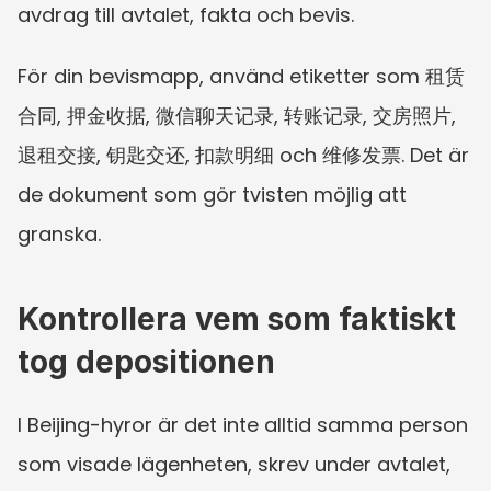
avdrag till avtalet, fakta och bevis.
För din bevismapp, använd etiketter som 租赁
合同, 押金收据, 微信聊天记录, 转账记录, 交房照片, 
退租交接, 钥匙交还, 扣款明细 och 维修发票. Det är 
de dokument som gör tvisten möjlig att 
granska.
Kontrollera vem som faktiskt 
tog depositionen
I Beijing-hyror är det inte alltid samma person 
som visade lägenheten, skrev under avtalet, 