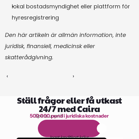
lokal bostadsmyndighet eller plattform för 
hyresregistrering
Den här artikeln är allmän information, inte 
juridisk, finansiell, medicinsk eller 
skatterådgivning.
‹ 
 ›
Ställ frågor eller få utkast
24/7 med Caira
500 000 pund i juridiska kostnader
Spara upp till 
1 000 timmars läsning
G
r
a
t
i
s
1
4
-
d
a
g
a
r
s
p
r
o
v
p
e
r
i
o
d
Inget kreditkort krävs