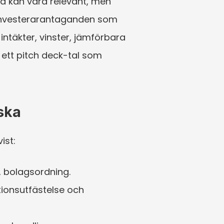
da kan vara relevant, men 
r investerarantaganden som 
 intäkter, vinster, jämförbara 
 ett pitch deck-tal som 
iska
ist:
, bolagsordning.
ionsutfästelse och 