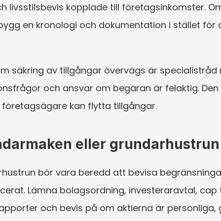
ivsstilsbevis kopplade till företagsinkomster. Om d
er, bygg en kronologi och dokumentation i stället fö
 säkring av tillgångar övervägs är specialistråd 
onsfrågor och ansvar om begäran är felaktig. Den bö
 företagsägare kan flytta tillgångar.
undarmaken eller grundarhustrun
hustrun bör vara beredd att bevisa begränsningar 
cerat. Lämna bolagsordning, investeraravtal, cap t
apporter och bevis på om aktierna är personliga, gi