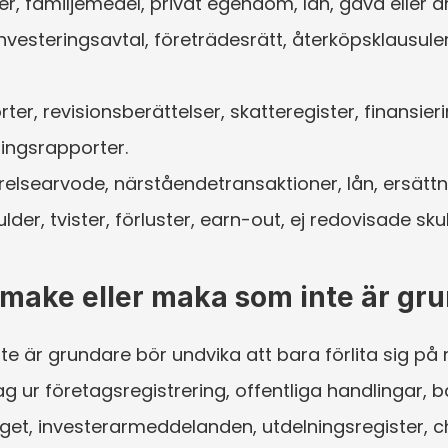
 familjemedel, privat egendom, lån, gåva eller a
esteringsavtal, företrädesrätt, återköpsklausuler,
r, revisionsberättelser, skatteregister, finansieri
ringsrapporter.
searvode, närståendetransaktioner, lån, ersättning
r, tvister, förluster, earn-out, ej redovisade skul
 make eller maka som inte är gr
e är grundare bör undvika att bara förlita sig på
 ur företagsregistrering, offentliga handlingar, b
laget, investerarmeddelanden, utdelningsregister,