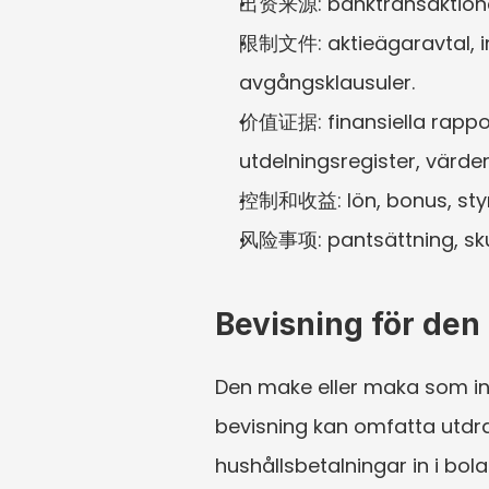
出资来源: banktransaktioner,
限制文件: aktieägaravtal, inv
avgångsklausuler.
价值证据: finansiella rapporte
utdelningsregister, värde
控制和收益: lön, bonus, styrel
风险事项: pantsättning, skulde
Bevisning för den
Den make eller maka som int
bevisning kan omfatta utdrag
hushållsbetalningar in i bo