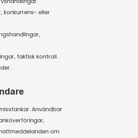
rvshandlingar.
 konkurrens- eller 
ngshandlingar, 
ar, faktisk kontroll.
der.
undare
 misstankar. Användbar 
anköverföringar, 
 chattmeddelanden om 