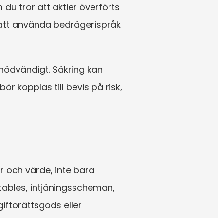
u tror att aktier överförts 
r att använda bedrägerispråk 
nödvändigt. Säkring kan 
r kopplas till bevis på risk, 
och värde, inte bara 
ables, intjäningsscheman, 
ftorättsgods eller 