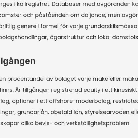
ges i källregistret. Databaser med avgöranden ka
sinkomster och påståenden om döljande, men avgö
förlitlig generell formel för varje grundarskilsmäss
, bolagshandlingar, ägarstruktur och lokal domstols
illgången
ken procentandel av bolaget varje make eller maka 
finns. Är tillgången registrerad equity i ett kinesi
bolag, optioner i ett offshore-moderbolag, restrict
ngar, grundarlån, obetald lön, styrelsearvoden elle
 skapar olika bevis- och verkställighetsproblem.