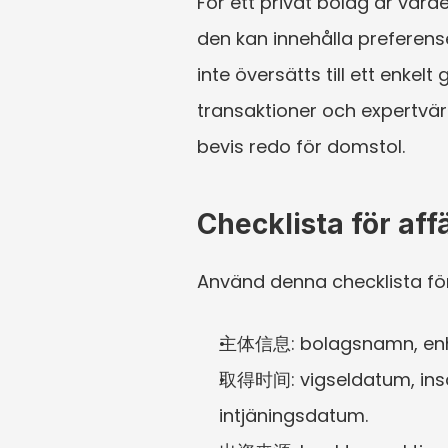
För ett privat bolag är värd
den kan innehålla preferense
inte översätts till ett enkelt
transaktioner och expertvärd
bevis redo för domstol.
Checklista för aff
Använd denna checklista för 
主体信息: bolagsnamn, enhetli
取得时间: vigseldatum, insät
intjäningsdatum.