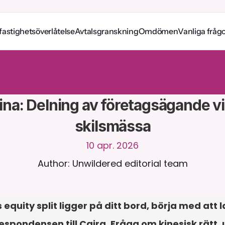
fastighetsöverlåtelse
Avtalsgranskning
Omdömen
Vanliga fråg
a
m
e
d
C
a
i
r
a
d
y
g
n
e
t
r
u
n
t
.
L
a
d
d
a
u
p
p
d
o
k
u
m
e
n
t
f
ö
r
m
e
r
n
t
a
s
v
a
r
.
G
r
a
t
i
s
p
r
o
v
p
e
r
i
o
d
-
i
n
g
e
t
k
r
e
d
i
t
k
o
r
t
k
r
ä
v
s
ina: Delning av företagsägande vi
skilsmässa
10 apr. 2026
Author: Unwildered editorial team
equity split ligger på ditt bord, börja med att
respondensen till Caira. Fråga om kinesisk rätt, 