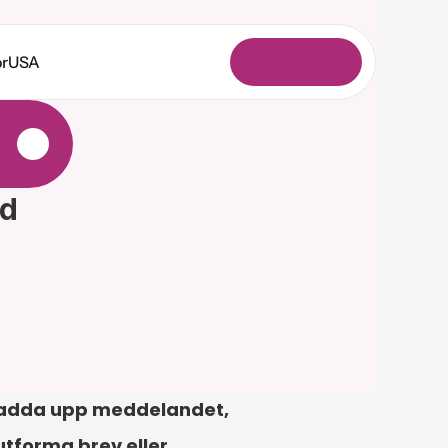
or
USA
L
o
g
g
a
i
n
d 
 ladda upp meddelandet, 
utforma brev eller 