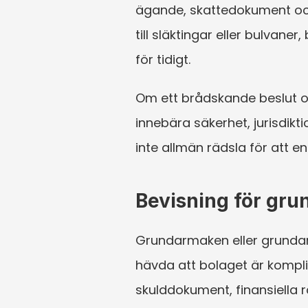
ägande, skattedokument och l
till släktingar eller bulvan
för tidigt.
Om ett brådskande beslut om
innebära säkerhet, jurisdikti
inte allmän rädsla för att en
Bevisning för gr
Grundarmaken eller grundar
hävda att bolaget är kompli
skulddokument, finansiella r