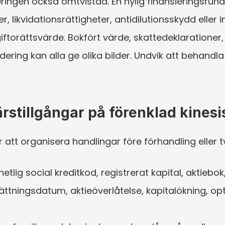
eringen också omtvistad. En nylig finansieringsrun
r, likvidationsrättigheter, antidilutionsskydd elle
 giftorättsvärde. Bokfört värde, skattedeklarationer,
ering kan alla ge olika bilder. Undvik att behandla
ärstillgångar på förenklad kines
att organisera handlingar före förhandling eller tv
g social kreditkod, registrerat kapital, aktiebok
tningsdatum, aktieöverlåtelse, kapitalökning, opt