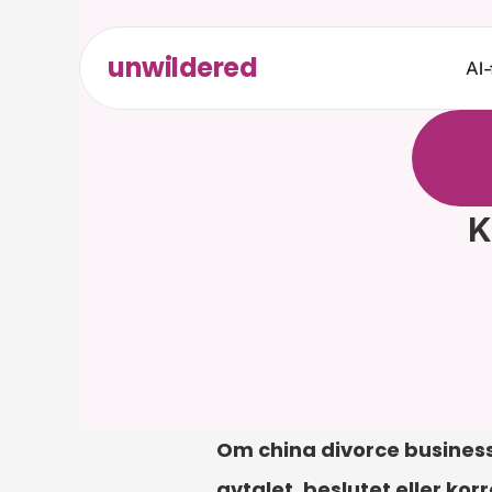
unwildered
AI-
C
h
a
t
t
r
e
l
e
v
a
K
Om china divorce business 
avtalet, beslutet eller kor