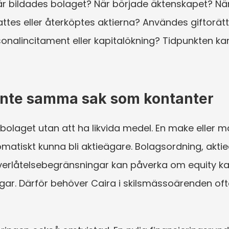
r bildades bolaget? När började äktenskapet? När 
attes eller återköptes aktierna? Användes giftorät
sonalincitament eller kapitalökning? Tidpunkten kan
 inte samma sak som kontanter
bolaget utan att ha likvida medel. En make eller m
atiskt kunna bli aktieägare. Bolagsordning, aktieä
erlåtelsebegränsningar kan påverka om equity kan
ngar. Därför behöver Caira i skilsmässoärenden oft