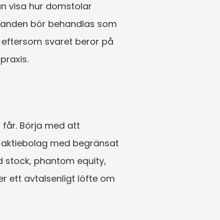
n visa hur domstolar 
randen bör behandlas som 
a eftersom svaret beror på 
praxis.
får. Börja med att 
skt aktiebolag med begränsat 
ed stock, phantom equity, 
r ett avtalsenligt löfte om 