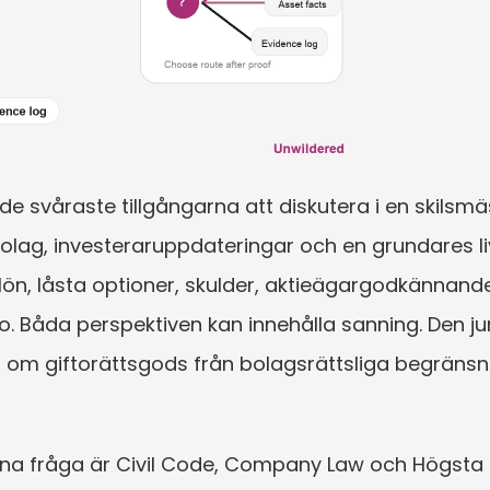
e svåraste tillgångarna att diskutera i en skilsmäss
olag, investeraruppdateringar och en grundares liv
lön, låsta optioner, skulder, aktieägargodkännande
. Båda perspektiven kan innehålla sanning. Den jur
or om giftorättsgods från bolagsrättsliga begränsn
denna fråga är Civil Code, Company Law och Högsta