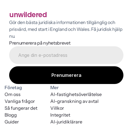
unwildered
Gör den bästa juridiska informationen tillgänglig och 
prisvärd, med start i England och Wales. Få juridisk hjälp 
nu.
Prenumerera på nyhetsbrevet
Företag
Mer
Om oss
AI-fastighetsöverlåtelse
Vanliga frågor
AI-granskning av avtal
Så fungerar det
Villkor
Blogg
Integritet
Guider
AI-juridiklärare