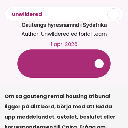
unwildered
Gautengs hyresnämnd i Sydafrika
Author: Unwildered editorial team
1 apr. 2026
C
h
a
t
t
a
m
e
d
C
a
i
r
a
d
y
g
n
e
t
r
u
n
t
.
L
a
d
d
a
u
p
p
d
o
k
u
m
e
n
t
f
ö
r
m
e
r
r
e
l
e
v
a
n
t
a
s
v
a
r
.
G
r
a
t
i
s
p
r
o
v
p
e
r
i
o
d
-
i
n
g
e
t
k
r
e
d
i
t
k
o
r
t
k
r
ä
v
s
Om sa gauteng rental housing tribunal 
ligger på ditt bord, börja med att ladda 
upp meddelandet, avtalet, beslutet eller 
korrespondensen till Caira. Fråga om 