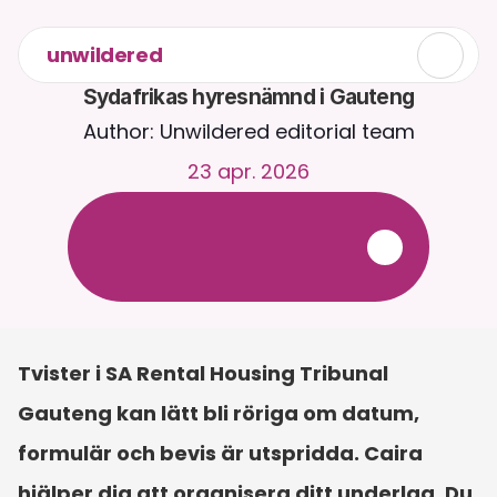
unwildered
Sydafrikas hyresnämnd i Gauteng
Author: Unwildered editorial team
23 apr. 2026
C
h
a
t
t
a
m
e
d
C
a
i
r
a
d
y
g
n
e
t
r
u
n
t
.
L
a
d
d
a
u
p
p
d
o
k
u
m
e
n
t
f
ö
r
m
e
r
r
e
l
e
v
a
n
t
a
s
v
a
r
.
G
r
a
t
i
s
p
r
o
v
p
e
r
i
o
d
-
i
n
g
e
t
k
r
e
d
i
t
k
o
r
t
k
r
ä
v
s
Tvister i SA Rental Housing Tribunal 
Gauteng kan lätt bli röriga om datum, 
formulär och bevis är utspridda. Caira 
hjälper dig att organisera ditt underlag. Du 