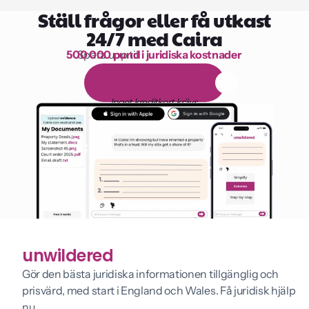
Ställ frågor eller få utkast
24/7 med Caira
500 000 pund i juridiska kostnader
Spara upp till 
1 000 timmars läsning
G
r
a
t
i
s
1
4
-
d
a
g
a
r
s
p
r
o
v
p
e
r
i
o
d
Inget kreditkort krävs
unwildered
Gör den bästa juridiska informationen tillgänglig och 
prisvärd, med start i England och Wales. Få juridisk hjälp 
nu.