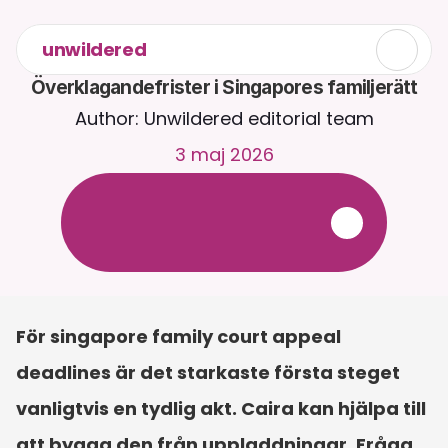
unwildered
Överklagandefrister i Singapores familjerätt
Author: Unwildered editorial team
3 maj 2026
C
h
a
t
t
a
m
e
d
C
a
i
r
a
d
y
g
n
e
t
r
u
n
t
.
L
a
d
d
a
u
p
p
d
o
k
u
m
e
n
t
f
ö
r
m
e
r
r
e
l
e
v
a
n
t
a
s
v
a
r
.
G
r
a
t
i
s
p
r
o
v
p
e
r
i
o
d
-
i
n
g
e
t
k
r
e
d
i
t
k
o
r
t
k
r
ä
v
s
För singapore family court appeal 
deadlines är det starkaste första steget 
vanligtvis en tydlig akt. Caira kan hjälpa till 
att bygga den från uppladdningar. Fråga 