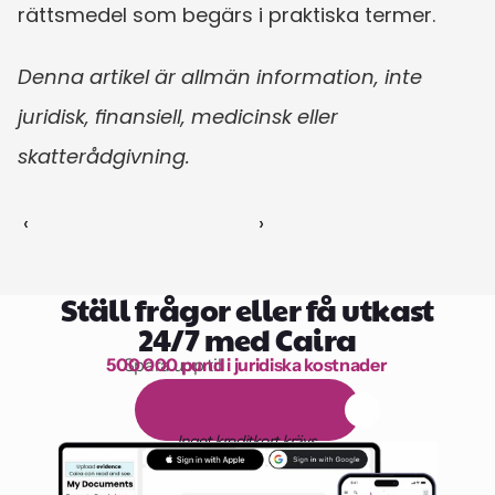
rättsmedel som begärs i praktiska termer.
Denna artikel är allmän information, inte 
juridisk, finansiell, medicinsk eller 
skatterådgivning.
‹ 
 ›
Ställ frågor eller få utkast
24/7 med Caira
500 000 pund i juridiska kostnader
Spara upp till 
1 000 timmars läsning
G
r
a
t
i
s
1
4
-
d
a
g
a
r
s
p
r
o
v
p
e
r
i
o
d
Inget kreditkort krävs