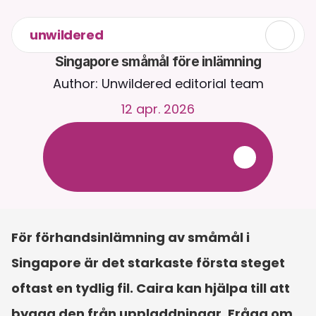
unwildered
Singapore småmål före inlämning
Author: Unwildered editorial team
12 apr. 2026
C
h
a
t
t
a
m
e
d
C
a
i
r
a
d
y
g
n
e
t
r
u
n
t
.
L
a
d
d
a
u
p
p
d
o
k
u
m
e
n
t
f
ö
r
m
e
r
r
e
l
e
v
a
n
t
a
s
v
a
r
.
G
r
a
t
i
s
p
r
o
v
p
e
r
i
o
d
-
i
n
g
e
t
k
r
e
d
i
t
k
o
r
t
k
r
ä
v
s
För förhandsinlämning av småmål i 
Singapore är det starkaste första steget 
oftast en tydlig fil. Caira kan hjälpa till att 
bygga den från uppladdningar. Fråga om 