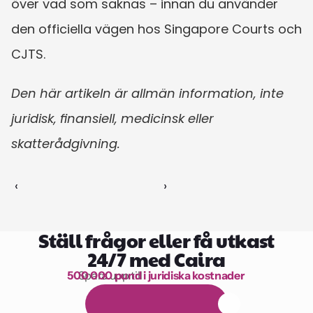
över vad som saknas – innan du använder 
den officiella vägen hos Singapore Courts och 
CJTS.
Den här artikeln är allmän information, inte 
juridisk, finansiell, medicinsk eller 
skatterådgivning.
‹ 
 ›
Ställ frågor eller få utkast
24/7 med Caira
500 000 pund i juridiska kostnader
Spara upp till 
1 000 timmars läsning
G
r
a
t
i
s
1
4
-
d
a
g
a
r
s
p
r
o
v
p
e
r
i
o
d