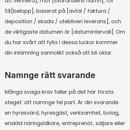
att verifiera], mot [svarandens namn], för 
S$[belopp], baserat på [avtal / faktura / 
deposition / skada / utebliven leverans], och 
de viktigaste datumen är [datumintervall]. Om 
du har svårt att fylla i dessa luckor kommer 
din inlämning sannolikt också att bli oklar.
Namnge rätt svarande
Många svaga krav faller på det här första 
steget: att namnge fel part. Är din svarande 
en hyresvärd, hyresgäst, verksamhet, bolag, 
enskild näringsidkare, entreprenör, säljare eller 