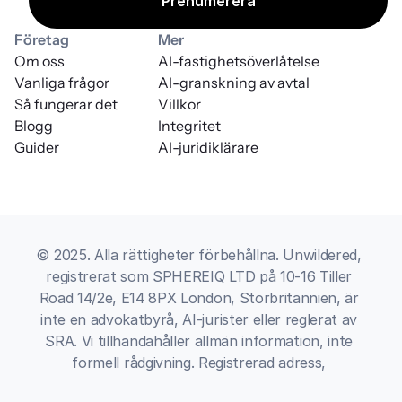
Företag
Mer
Om oss
AI-fastighetsöverlåtelse
Vanliga frågor
AI-granskning av avtal
Så fungerar det
Villkor
Blogg
Integritet
Guider
AI-juridiklärare
© 2025. Alla rättigheter förbehållna. Unwildered, 
registrerat som SPHEREIQ LTD på 10-16 Tiller 
Road 14/2e, E14 8PX London, Storbritannien, är 
inte en advokatbyrå, AI-jurister eller reglerat av 
SRA. Vi tillhandahåller allmän information, inte 
formell rådgivning. Registrerad adress, 