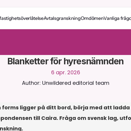
fastighetsöverlåtelse
Avtalsgranskning
Omdömen
Vanliga fråg
a
m
e
d
C
a
i
r
a
d
y
g
n
e
t
r
u
n
t
.
L
a
d
d
a
u
p
p
d
o
k
u
m
e
n
t
f
ö
r
m
e
r
n
t
a
s
v
a
r
.
G
r
a
t
i
s
p
r
o
v
p
e
r
i
o
d
-
i
n
g
e
t
k
r
e
d
i
t
k
o
r
t
k
r
ä
v
s
Blanketter för hyresnämnden
6 apr. 2026
Author: Unwildered editorial team
rms ligger på ditt bord, börja med att ladda u
pondensen till Caira. Fråga om svensk lag, utfo
anskning.