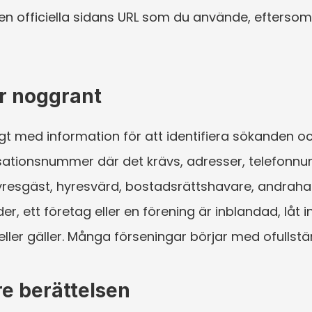
den officiella sidans URL som du använde, eftersom
er noggrant
igt med information för att identifiera sökanden o
ationsnummer där det krävs, adresser, telefonnu
hyresgäst, hyresvärd, bostadsrättshavare, andraha
er, ett företag eller en förening är inblandad, låt 
eller gäller. Många förseningar börjar med ofullst
e berättelsen