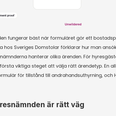
n fungerar bäst när formuläret gör ett bostadsprob
na hos Sveriges Domstolar förklarar hur man ansöke
nämnderna hanterar olika ärenden. För hyresgäste
rsta viktiga steget att välja rätt ärendetyp. En a
ulär för tillstånd till andrahandsuthyrning, och 
yresnämnden är rätt väg