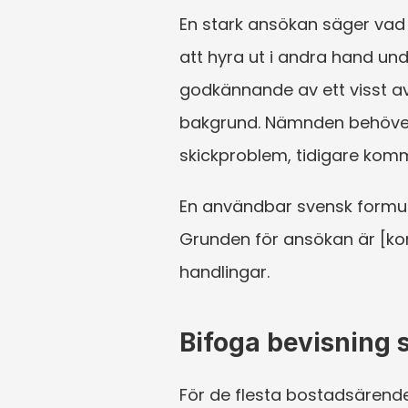
En stark ansökan säger vad d
att hyra ut i andra hand unde
godkännande av ett visst av
bakgrund. Nämnden behöver d
skickproblem, tidigare kom
En användbar svensk formul
Grunden för ansökan är [kort
handlingar.
Bifoga bevisning
För de flesta bostadsärende