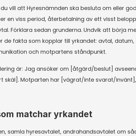
u vill att Hyresnämnden ska besluta om eller godkä
r en viss period, återbetalning av ett visst belopp,
tal. Förklara sedan grunderna. Undvik att börja m
e fakta som kopplar till yrkandet: avtal, datum, 
munikation och motpartens ståndpunkt.
ering är: Jag ansöker om [åtgärd/beslut] avseend
 skäl]. Motparten har [vägrat/inte svarat/invänt],
 som matchar yrkandet
n, samla hyresavtalet, andrahandsavtalet om såda