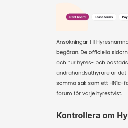
Ansökningar till Hyresnämnde
begäran. De officiella sidor
och hur hyres- och bostads
andrahandsuthyrare är det fö
samma sak som ett HN1c-form
forum för varje hyrestvist.
Kontrollera om H