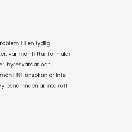
lem till en tydlig 
r, var man hittar formulär 
r, hyresvärdar och 
llmän HN1-ansökan är inte 
Hyresnämnden är inte rätt 