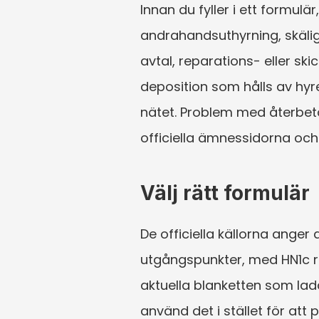
Innan du fyller i ett formulär
andrahandsuthyrning, skälig
avtal, reparations- eller sk
deposition som hålls av hyr
nätet. Problem med återbet
officiella ämnessidorna och 
Välj rätt formulär
De officiella källorna anger
utgångspunkter, med HN1c rel
aktuella blanketten som ladd
använd det i stället för att