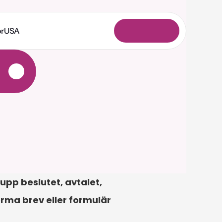
or
USA
L
o
g
g
a
i
n
pp beslutet, avtalet, 
rma brev eller formulär 