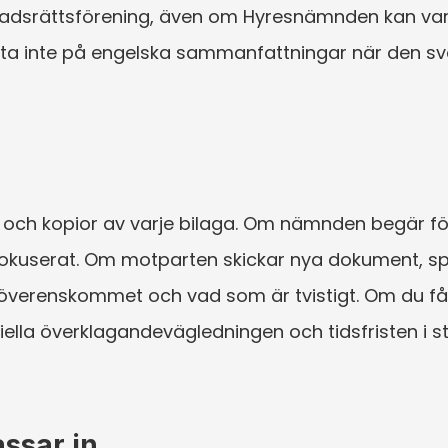
dsrättsförening, även om Hyresnämnden kan vara
 Lita inte på engelska sammanfattningar när den s
 och kopior av varje bilaga. Om nämnden begär för
 fokuserat. Om motparten skickar nya dokument, s
verenskommet och vad som är tvistigt. Om du får 
ella överklagandevägledningen och tidsfristen i stäl
ssar in