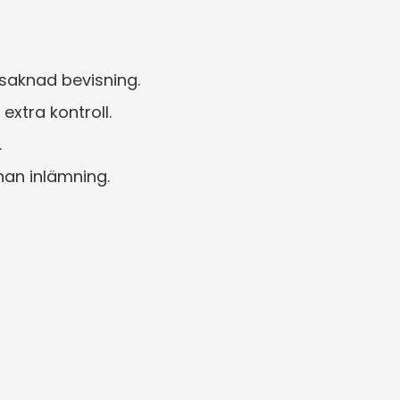
å saknad bevisning.
extra kontroll.
.
nan inlämning.