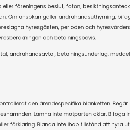
ller föreningens beslut, foton, besiktningsanteck
ågan. Om ansökan gäller andrahandsuthyrning, bif
 föreslagna hyresgästen, perioden och hyresvärdens
hyresberäkningen och betalningsbevis.
vtal, andrahandsavtal, betalningsunderlag, meddela
ontrollerat den ärendespecifika blanketten. Begär 
esnämnden. Lämna inte motparten oklar. Bifoga in
 förklaring. Blanda inte ihop tillstånd att hyra ut