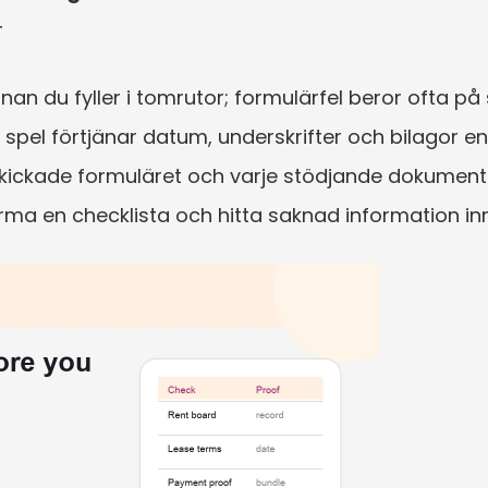
r
nnan du fyller i tomrutor; formulärfel beror ofta p
 spel förtjänar datum, underskrifter och bilagor en 
skickade formuläret och varje stödjande dokument
rma en checklista och hitta saknad information in