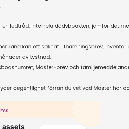
r
r en ledtråd, inte hela dödsboakten; jämför det 
oner rand kan ett saknat utnämningsbrev, inventar
månader av tystnad.
odsnumret, Master-brev och familjemeddelanden ti
tyder oegentlighet förrän du vet vad Master har oc