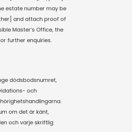
The estate number may be 
her] and attach proof of 
ble Master’s Office, the 
r further enquiries.
 ange dödsbodsnumret, 
vidations- och 
hörighetshandlingarna. 
m om det är känt, 
och varje skriftlig 