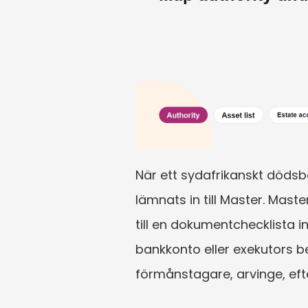
När ett sydafrikanskt dödsbo 
lämnats in till Master. Mast
till en dokumentchecklista in
bankkonto eller exekutors b
förmånstagare, arvinge, efte