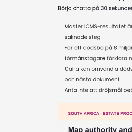
Börja chatta på 30 sekunde
Master ICMS-resultatet ä
saknade steg.
För ett dödsbo på 8 milj
förmånstagare förklara 
Caira kan omvandla dödsb
och nästa dokument.
Anta inte att dröjsmål be