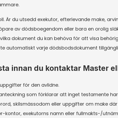
sammare.
oll. Är du utsedd exekutor, efterlevande make, arvin
öpare av dödsboegendom eller bara en orolig släkti
ilka dokument du kan behöva för att visa behörighet
nte automatiskt varje dödsbods­dokument tillgängli
a innan du kontaktar Master ell
uppgifter för den avlidne.
 anteckning som förklarar att inget testamente har 
rord, skilsmässodom eller uppgifter om make där 
kontor, exekutorns namn eller fullmakts-/utnämn