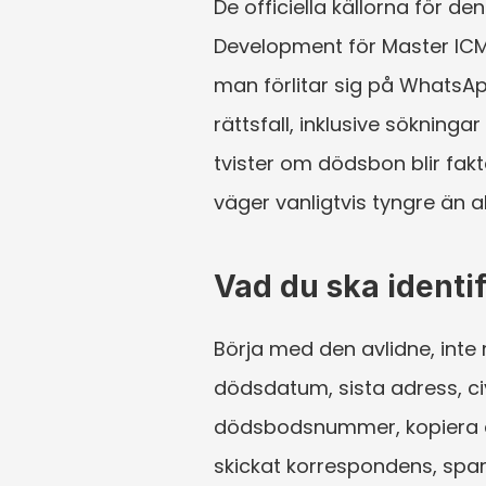
De officiella källorna för de
Development för Master IC
man förlitar sig på WhatsAp
rättsfall, inklusive söknin
tvister om dödsbon blir fak
väger vanligtvis tyngre än 
Vad du ska identi
Börja med den avlidne, inte
dödsdatum, sista adress, ci
dödsbodsnummer, kopiera det
skickat korrespondens, spar