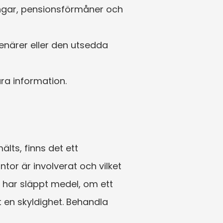
ingar, pensionsförmåner och 
enärer eller den utsedda 
ära information.
lts, finns det ett 
or är involverat och vilket 
 har släppt medel, om ett 
 en skyldighet. Behandla 