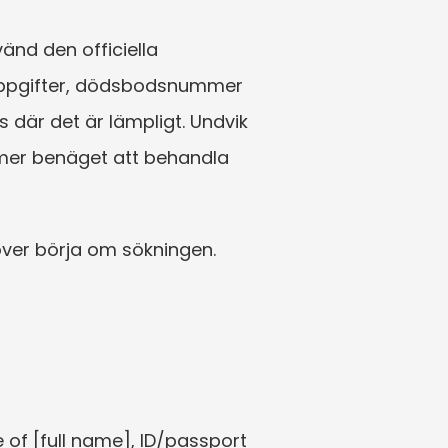
änd den officiella 
suppgifter, dödsbodsnummer 
 där det är lämpligt. Undvik 
 mer benäget att behandla 
över börja om sökningen.
of [full name], ID/passport 