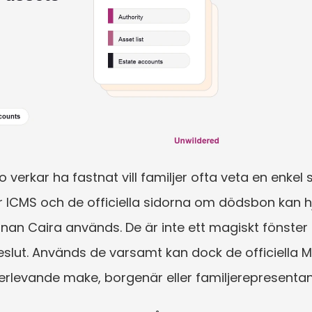
verkar ha fastnat vill familjer ofta veta en enkel 
er ICMS och de officiella sidorna om dödsbon kan hjä
nan Caira används. De är inte ett magiskt fönster in
eslut. Används de varsamt kan dock de officiella M
rlevande make, borgenär eller familjerepresentant 