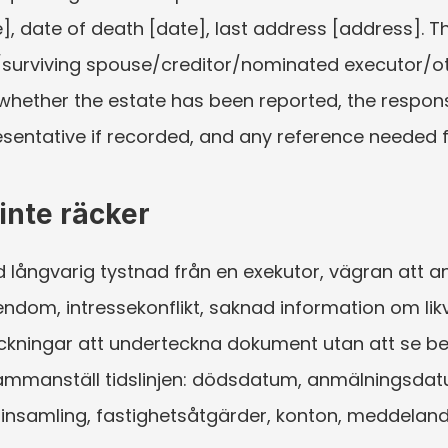
], date of death [date], last address [address]. 
/surviving spouse/creditor/nominated executor/ot
whether the estate has been reported, the responsi
sentative if recorded, and any reference needed fo
inte räcker
vid långvarig tystnad från en exekutor, vägran att
gendom, intressekonflikt, saknad information om lik
yckningar att underteckna dokument utan att se be
ammanställ tidslinjen: dödsdatum, anmälningsdatu
nsamling, fastighetsåtgärder, konton, meddelanden 