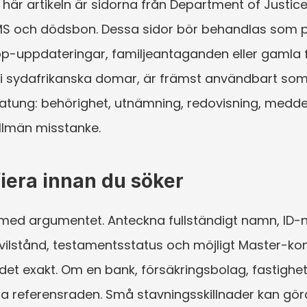
n här artikeln är sidorna från Department of Justice
MS och dödsbon. Dessa sidor bör behandlas som 
p-uppdateringar, familjeantaganden eller gamla for
gar i sydafrikanska domar, är främst användbart so
tatung: behörighet, utnämning, redovisning, medde
allmän misstanke.
fiera innan du söker
 med argumentet. Anteckna fullständigt namn, ID-
vilstånd, testamentsstatus och möjligt Master-kon
 exakt. Om en bank, försäkringsbolag, fastighetsju
a referensraden. Små stavningsskillnader kan gör