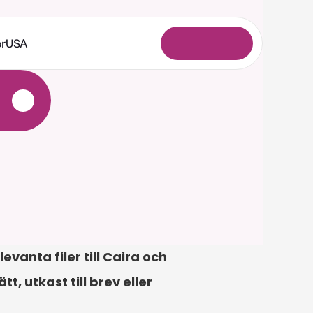
or
USA
L
o
g
g
a
i
n
nta filer till Caira och 
 utkast till brev eller 