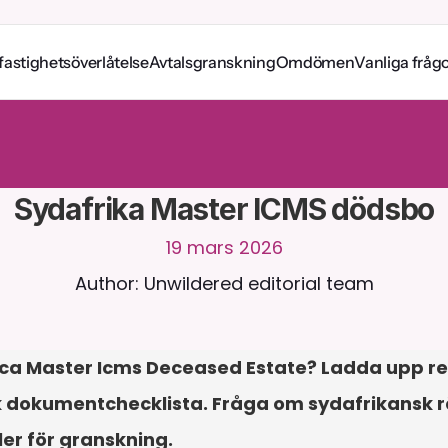
fastighetsöverlåtelse
Avtalsgranskning
Omdömen
Vanliga fråg
a
m
e
d
C
a
i
r
a
d
y
g
n
e
t
r
u
n
t
.
L
a
d
d
a
u
p
p
d
o
k
u
m
e
n
t
f
ö
r
m
e
r
n
t
a
s
v
a
r
.
G
r
a
t
i
s
p
r
o
v
p
e
r
i
o
d
-
i
n
g
e
t
k
r
e
d
i
t
k
o
r
t
k
r
ä
v
s
Sydafrika Master ICMS dödsbo
19 mars 2026
Author: Unwildered editorial team
a Master Icms Deceased Estate? Ladda upp releva
k dokumentchecklista. Fråga om sydafrikansk rätt,
ler för granskning.