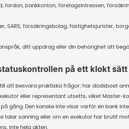
ad, fordon, bankkonton, företagsintressen, försäkr
, SARS, försäkringsbolag, fastighetsjurister, borg
t anspråk, ditt uppdrag eller din behörighet att beg
atuskontrollen på ett klokt sätt
till att besvara praktiska frågor: har dödsboet anmä
tor eller representant utsetts, vilket Master-kont
på gång. Den kanske inte visar varför en bank inte
e talar sanning eller om en exekutor har brutit mot
ns, inte hela akten.