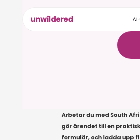
unwildered
AI-
C
h
a
t
t
r
e
l
e
v
a
Arbetar du med South Afric
gör ärendet till en praktis
formulär, och ladda upp fi