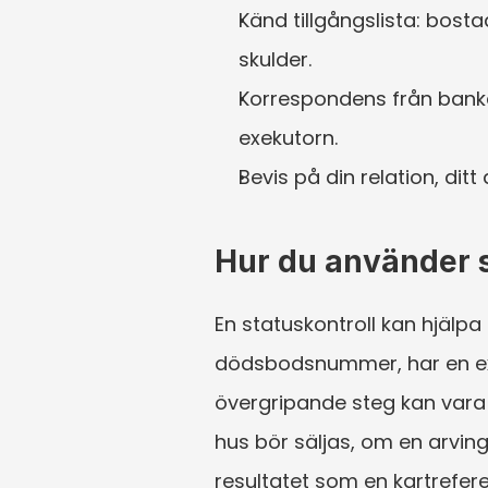
Känd tillgångslista: bost
skulder.
Korrespondens från banker
exekutorn.
Bevis på din relation, dit
Hur du använder st
En statuskontroll kan hjälpa 
dödsbodsnummer, har en exeku
övergripande steg kan vara 
hus bör säljas, om en arving
resultatet som en kartrefere