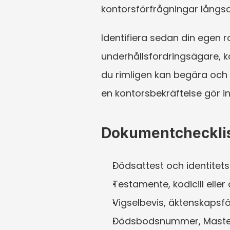
kontorsförfrågningar lång
Identifiera sedan din egen r
underhållsfordringsägare, k
du rimligen kan begära och v
en kontorsbekräftelse gör i
Dokumentchecklist
Dödsattest och identitets
Testamente, kodicill eller
Vigselbevis, äktenskapsfö
Dödsbodsnummer, Master-