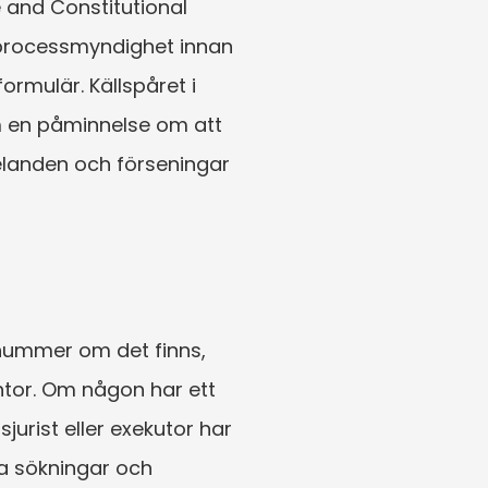
 and Constitutional 
processmyndighet innan 
mulär. Källspåret i 
m en påminnelse om att 
landen och förseningar 
nummer om det finns, 
tor. Om någon har ett 
rist eller exekutor har 
a sökningar och 