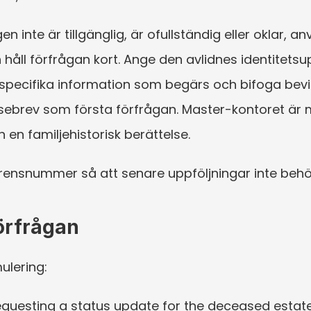
nte är tillgänglig, är ofullständig eller oklar, anv
h håll förfrågan kort. Ange den avlidnes identitet
n specifika information som begärs och bifoga bevis
elsebrev som första förfrågan. Master-kontoret är
 en familjehistorisk berättelse.
erensnummer så att senare uppföljningar inte beh
förfrågan
ulering:
equesting a status update for the deceased estate 