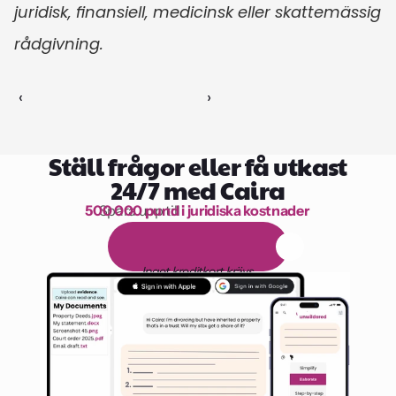
juridisk, finansiell, medicinsk eller skattemässig 
rådgivning.
‹ 
 ›
Ställ frågor eller få utkast
24/7 med Caira
500 000 pund i juridiska kostnader
Spara upp till 
1 000 timmars läsning
G
r
a
t
i
s
1
4
-
d
a
g
a
r
s
p
r
o
v
p
e
r
i
o
d
Inget kreditkort krävs