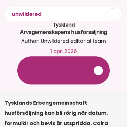
unwildered
Tyskland

Arvsgemenskapens husförsäljning
Author: Unwildered editorial team
1 apr. 2026
C
h
a
t
t
a
m
e
d
C
a
i
r
a
d
y
g
n
e
t
r
u
n
t
.
L
a
d
d
a
u
p
p
d
o
k
u
m
e
n
t
f
ö
r
m
e
r
r
e
l
e
v
a
n
t
a
s
v
a
r
.
G
r
a
t
i
s
p
r
o
v
p
e
r
i
o
d
-
i
n
g
e
t
k
r
e
d
i
t
k
o
r
t
k
r
ä
v
s
Tysklands Erbengemeinschaft 
husförsäljning kan bli rörig när datum, 
formulär och bevis är utspridda. Caira 