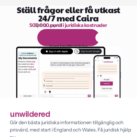
Ställ frågor eller få utkast
24/7 med Caira
500 000 pund i juridiska kostnader
Spara upp till 
1 000 timmars läsning
G
r
a
t
i
s
1
4
-
d
a
g
a
r
s
p
r
o
v
p
e
r
i
o
d
Inget kreditkort krävs
unwildered
Gör den bästa juridiska informationen tillgänglig och 
prisvärd, med start i England och Wales. Få juridisk hjälp 
nu.