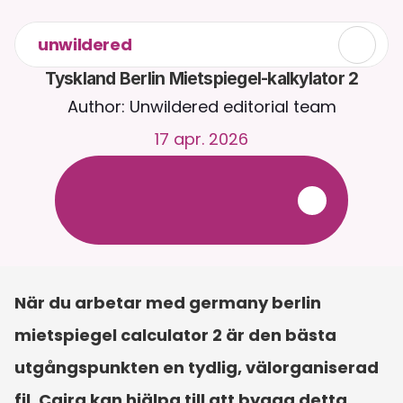
unwildered
Tyskland Berlin Mietspiegel-kalkylator 2
Author: Unwildered editorial team
17 apr. 2026
C
h
a
t
t
a
m
e
d
C
a
i
r
a
d
y
g
n
e
t
r
u
n
t
.
L
a
d
d
a
u
p
p
d
o
k
u
m
e
n
t
f
ö
r
m
e
r
r
e
l
e
v
a
n
t
a
s
v
a
r
.
G
r
a
t
i
s
p
r
o
v
p
e
r
i
o
d
-
i
n
g
e
t
k
r
e
d
i
t
k
o
r
t
k
r
ä
v
s
När du arbetar med germany berlin 
mietspiegel calculator 2 är den bästa 
utgångspunkten en tydlig, välorganiserad 
fil. Caira kan hjälpa till att bygga detta 