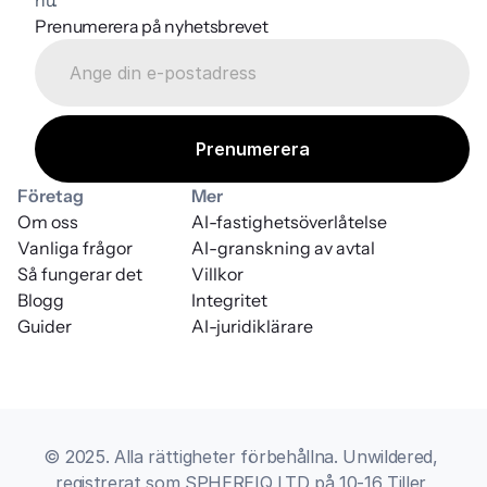
Prenumerera på nyhetsbrevet
Företag
Mer
Om oss
AI-fastighetsöverlåtelse
Vanliga frågor
AI-granskning av avtal
Så fungerar det
Villkor
Blogg
Integritet
Guider
AI-juridiklärare
© 2025. Alla rättigheter förbehållna. Unwildered, 
registrerat som SPHEREIQ LTD på 10-16 Tiller 