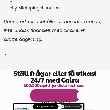
city Mietspiegel source
Denna artikel innehåller allmän information, 
inte juridisk, finansiell, medicinsk eller 
skatterådgivning.
‹ 
 ›
Ställ frågor eller få utkast
24/7 med Caira
500 000 pund i juridiska kostnader
Spara upp till 
1 000 timmars läsning
G
r
a
t
i
s
1
4
-
d
a
g
a
r
s
p
r
o
v
p
e
r
i
o
d
Inget kreditkort krävs