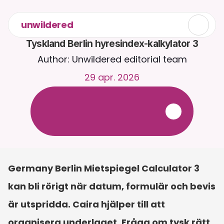
unwildered
Tyskland Berlin hyresindex-kalkylator 3
Author: Unwildered editorial team
29 apr. 2026
C
h
a
t
t
a
m
e
d
C
a
i
r
a
d
y
g
n
e
t
r
u
n
t
.
L
a
d
d
a
u
p
p
d
o
k
u
m
e
n
t
f
ö
r
m
e
r
r
e
l
e
v
a
n
t
a
s
v
a
r
.
G
r
a
t
i
s
p
r
o
v
p
e
r
i
o
d
-
i
n
g
e
t
k
r
e
d
i
t
k
o
r
t
k
r
ä
v
s
Germany Berlin Mietspiegel Calculator 3 
kan bli rörigt när datum, formulär och bevis 
är utspridda. Caira hjälper till att 
organisera underlaget. Fråga om tysk rätt, 