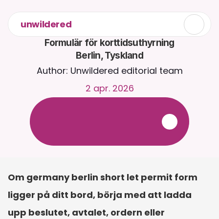
unwildered
Formulär för korttidsuthyrning

Berlin, Tyskland
Author: Unwildered editorial team
2 apr. 2026
C
h
a
t
t
a
m
e
d
C
a
i
r
a
d
y
g
n
e
t
r
u
n
t
.
L
a
d
d
a
u
p
p
d
o
k
u
m
e
n
t
f
ö
r
m
e
r
r
e
l
e
v
a
n
t
a
s
v
a
r
.
G
r
a
t
i
s
p
r
o
v
p
e
r
i
o
d
-
i
n
g
e
t
k
r
e
d
i
t
k
o
r
t
k
r
ä
v
s
Om germany berlin short let permit form 
ligger på ditt bord, börja med att ladda 
upp beslutet, avtalet, ordern eller 