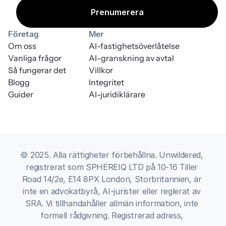
Företag
Mer
Om oss
AI-fastighetsöverlåtelse
Vanliga frågor
AI-granskning av avtal
Så fungerar det
Villkor
Blogg
Integritet
Guider
AI-juridiklärare
© 2025. Alla rättigheter förbehållna. Unwildered, 
registrerat som SPHEREIQ LTD på 10-16 Tiller 
Road 14/2e, E14 8PX London, Storbritannien, är 
inte en advokatbyrå, AI-jurister eller reglerat av 
SRA. Vi tillhandahåller allmän information, inte 
formell rådgivning. Registrerad adress, 