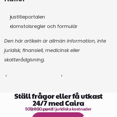
justitieportalen
domstolsregler och formulär
Den här artikeln är allmän information, inte 
juridisk, finansiell, medicinsk eller 
skatterådgivning.
‹ 
 ›
Ställ frågor eller få utkast
24/7 med Caira
500 000 pund i juridiska kostnader
Spara upp till 
1 000 timmars läsning