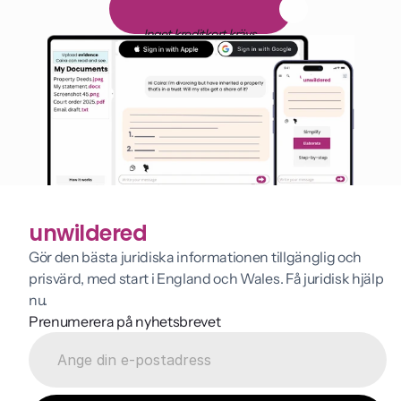
G
r
a
t
i
s
1
4
-
d
a
g
a
r
s
p
r
o
v
p
e
r
i
o
d
Inget kreditkort krävs
unwildered
Gör den bästa juridiska informationen tillgänglig och 
prisvärd, med start i England och Wales. Få juridisk hjälp 
nu.
Prenumerera på nyhetsbrevet