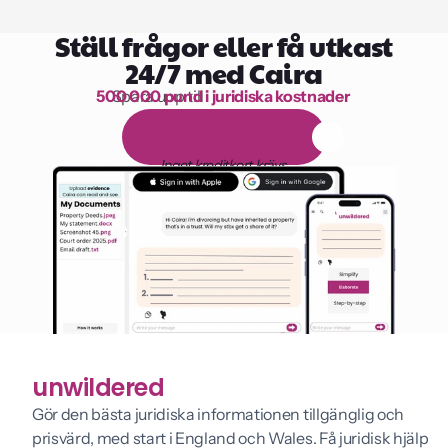
Ställ frågor eller få utkast
24/7 med Caira
500 000 pund i juridiska kostnader
Spara upp till 
1 000 timmars läsning
G
r
a
t
i
s
1
4
-
d
a
g
a
r
s
p
r
o
v
p
e
r
i
o
d
Inget kreditkort krävs
unwildered
Gör den bästa juridiska informationen tillgänglig och 
prisvärd, med start i England och Wales. Få juridisk hjälp 