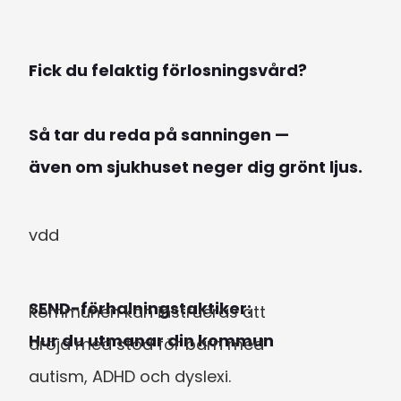
Fick du felaktig förlosningsvård?

Så tar du reda på sanningen —

även om sjukhuset neger dig grönt ljus.
vdd
SEND-förhalningstaktiker:

Kommunen kan instrueras att 
Hur du utmanar din kommun
dröja med stöd för barn med 
autism, ADHD och dyslexi.
