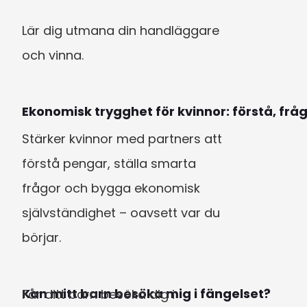
Lär dig utmana din handläggare 
och vinna.
Ekonomisk trygghet för kvinnor: förstå, frå
Stärker kvinnor med partners att 
förstå pengar, ställa smarta 
frågor och bygga ekonomisk 
självständighet – oavsett var du 
börjar.
Kan mitt barn besöka mig i fängelset?
Får ditt barn besöka dig i 