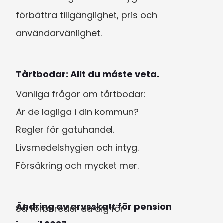
förbättra tillgänglighet, pris och 
användarvänlighet.
Tårtbodar: Allt du måste veta.
Vanliga frågor om tårtbodar:

Är de lagliga i din kommun?

Regler för gatuhandel.

Livsmedelshygien och intyg.

Försäkring och mycket mer.
Ändring av arvsskatt för pension

Så förbereder du dig för 