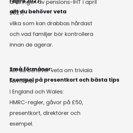
i april 2027:

ändringen av pensions-IHT i april 
allt du behöver veta
2027,

vilka som kan drabbas hårdast 
och vad familjer bör kontrollera 
innan de agerar.
Små förmåner:

Allt du behöver veta om triviala 
Exempel på presentkort och bästa tips
förmåner

i England och Wales:

HMRC-regler, gåvor på £50,

presentkort, direktörer och 
exempel.