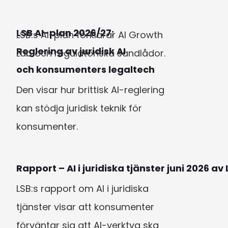
LSB AI-plan 2026/27:

LSB:s AI-plan förklarar AI Growth 
Reglering av juridisk AI

Lab och regulatoriska sandlådor.

och konsumenters legaltech
Den visar hur brittisk AI-reglering 
kan stödja juridisk teknik för 
konsumenter.
Rapport – AI i juridiska tjänster juni 2026 av
LSB:s rapport om AI i juridiska 
tjänster visar att konsumenter 
förväntar sig att AI-verktyg ska 