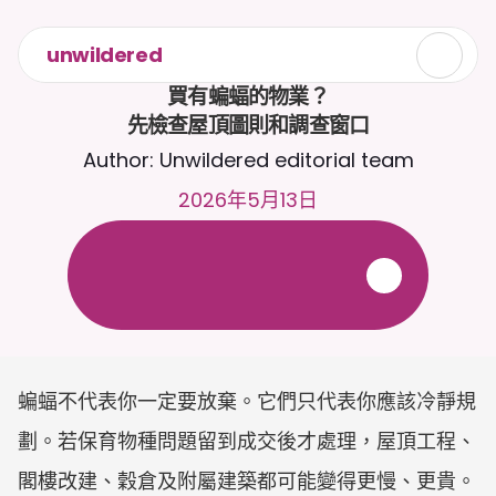
unwildered
買有蝙蝠的物業？

先檢查屋頂圖則和調查窗口
Author: Unwildered editorial team
2026年5月13日
全
天
候
2
4
/
7
與
C
a
i
r
a
聊
天
。
上
載
文
件
以
獲
得
更
相
關
的
回
應
。
免
費
試
用
-
無
需
信
用
卡
蝙蝠不代表你一定要放棄。它們只代表你應該冷靜規
劃。若保育物種問題留到成交後才處理，屋頂工程、
閣樓改建、穀倉及附屬建築都可能變得更慢、更貴。