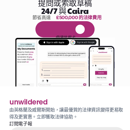
提問或索取草稿
24/7 與 Caira
節省高達 
£500,000 的法律費用
1,000 小時的閱讀
免
費
1
4
天
試
用
毋須信用卡
unwildered
由英格蘭及威爾斯開始，讓最優質的法律資訊變得更易取
得及更實惠。立即獲取法律協助。
訂閱電子報