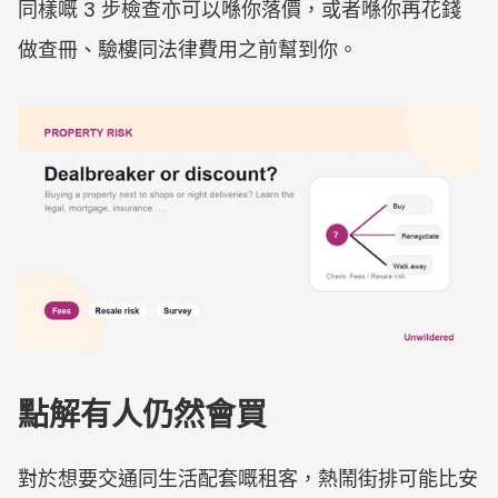
同樣嘅 3 步檢查亦可以喺你落價，或者喺你再花錢
做查冊、驗樓同法律費用之前幫到你。
點解有人仍然會買
對於想要交通同生活配套嘅租客，熱鬧街排可能比安