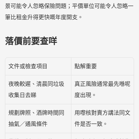
景可能令人忽略保險問題；平價單位可能令人忽略一
筆比租金升得更快嘅年度開支。
落價前要查咩
文件或檢查項目
點解重要
夜晚較遲、清晨同垃圾
真正風險通常最先喺呢
收集日去睇
度出現。
規劃牌照、酒牌時間同
用嚟核對賣方講法同文
抽氣／通風條件
件是否一致。