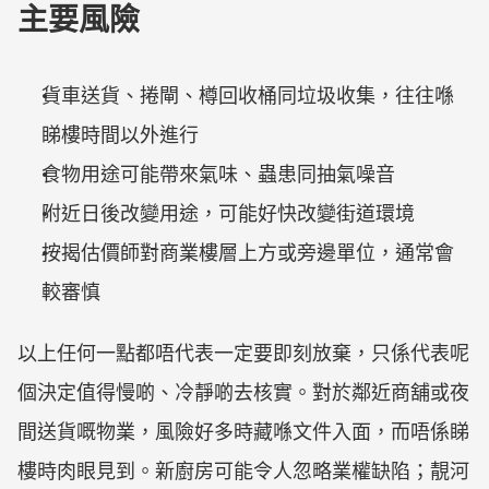
主要風險
貨車送貨、捲閘、樽回收桶同垃圾收集，往往喺
睇樓時間以外進行
食物用途可能帶來氣味、蟲患同抽氣噪音
附近日後改變用途，可能好快改變街道環境
按揭估價師對商業樓層上方或旁邊單位，通常會
較審慎
以上任何一點都唔代表一定要即刻放棄，只係代表呢
個決定值得慢啲、冷靜啲去核實。對於鄰近商舖或夜
間送貨嘅物業，風險好多時藏喺文件入面，而唔係睇
樓時肉眼見到。新廚房可能令人忽略業權缺陷；靚河