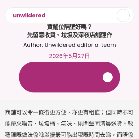
unwildered
買舖位隔壁好嗎？

先留意收貨、垃圾及深夜店舖運作
Author: Unwildered editorial team
2026年5月27日
全
天
候
2
4
/
7
與
C
a
i
r
a
聊
天
。
上
載
文
件
以
獲
得
更
相
關
的
回
應
。
免
費
試
用
-
無
需
信
用
卡
商舖可以令一條街更方便、亦更有租值；但同時亦可
能帶來噪音、垃圾桶、氣味、捲閘聲同清晨送貨。較
穩陣嘅做法係喺滋擾最可能出現嘅時間去睇，而唔係