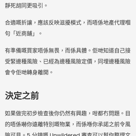
靜死胡同更吸引。
合適嘅折讓，應該反映滋擾模式，而唔係地產代理嗰
句「近商舖」。
有準備嘅買家唔係無畏，而係具體。佢哋知道自己接
受緊邊種風險、已經為邊種風險定價，同埋邊種風險
會令佢哋轉身離開。
決定之前
如果做完初步檢查後你仍然有興趣，咁都冇問題。目
的唔係嚇你遠離特別嘅物業，而係喺你承諾之前令風
險可見。5 分鐘嘅 Unwildered 審查可以幫你整理文