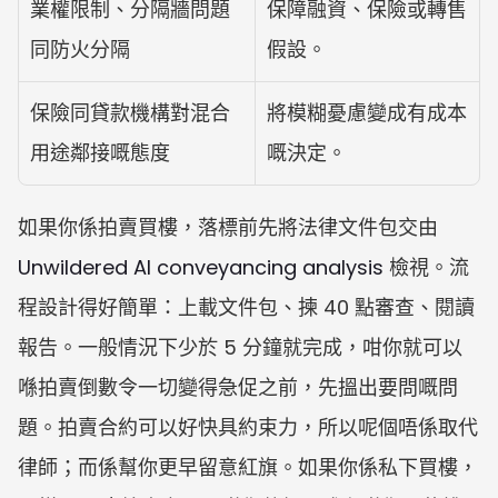
業權限制、分隔牆問題
保障融資、保險或轉售
同防火分隔
假設。
保險同貸款機構對混合
將模糊憂慮變成有成本
用途鄰接嘅態度
嘅決定。
如果你係拍賣買樓，落標前先將法律文件包交由 
Unwildered AI conveyancing analysis
 檢視。流
程設計得好簡單：上載文件包、揀 40 點審查、閱讀
報告。一般情況下少於 5 分鐘就完成，咁你就可以
喺拍賣倒數令一切變得急促之前，先搵出要問嘅問
題。拍賣合約可以好快具約束力，所以呢個唔係取代
律師；而係幫你更早留意紅旗。如果你係私下買樓，