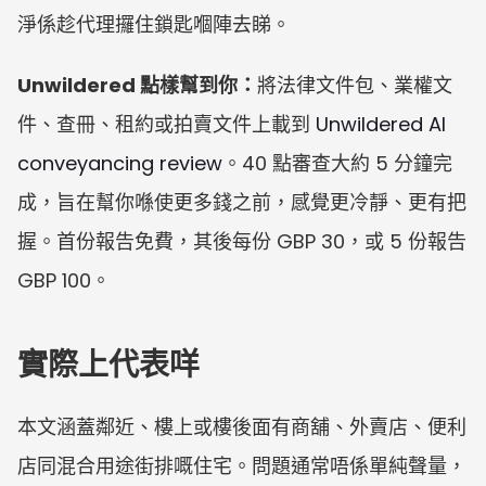
淨係趁代理攞住鎖匙嗰陣去睇。
Unwildered 點樣幫到你：
將法律文件包、業權文
件、查冊、租約或拍賣文件上載到 
Unwildered AI 
conveyancing review
。40 點審查大約 5 分鐘完
成，旨在幫你喺使更多錢之前，感覺更冷靜、更有把
握。首份報告免費，其後每份 GBP 30，或 5 份報告 
GBP 100。
實際上代表咩
本文涵蓋鄰近、樓上或樓後面有商舖、外賣店、便利
店同混合用途街排嘅住宅。問題通常唔係單純聲量，