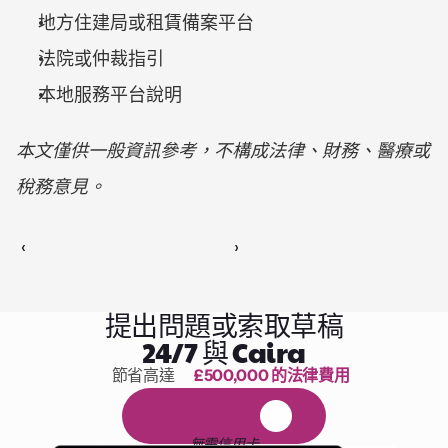
地方住建局或租賃備案平台
法院或仲裁指引
本地服務平台說明
本文僅供一般資訊參考，不構成法律、財務、醫療或
稅務意見。
‹ 
 ›
提出問題或索取草稿
24/7 與 Caira
節省高達 
£500,000 的法律費用
1,000 小時的閱讀
免
費
1
4
天
試
用
無需信用卡