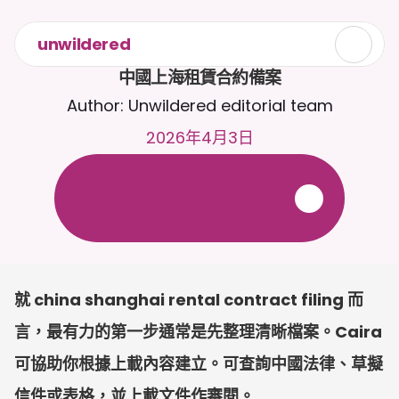
unwildered
中國上海租賃合約備案
Author: Unwildered editorial team
2026年4月3日
全
天
候
2
4
/
7
與
C
a
i
r
a
聊
天
。
上
載
文
件
以
獲
得
更
相
關
的
回
應
。
免
費
試
用
-
無
需
信
用
卡
就 china shanghai rental contract filing 而
言，最有力的第一步通常是先整理清晰檔案。Caira 
可協助你根據上載內容建立。可查詢中國法律、草擬
信件或表格，並上載文件作審閱。