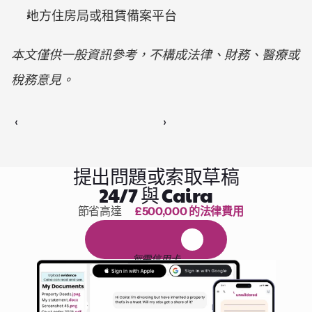
地方住房局或租賃備案平台
本文僅供一般資訊參考，不構成法律、財務、醫療或
稅務意見。
‹ 
 ›
提出問題或索取草稿
24/7 與 Caira
節省高達 
£500,000 的法律費用
1,000 小時的閱讀
免
費
1
4
天
試
用
無需信用卡