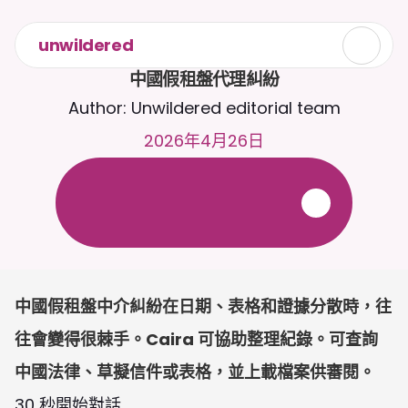
unwildered
中國假租盤代理糾紛
Author: Unwildered editorial team
2026年4月26日
全
天
候
2
4
/
7
與
C
a
i
r
a
聊
天
。
上
載
文
件
以
獲
得
更
相
關
的
回
應
。
免
費
試
用
-
無
需
信
用
卡
中國假租盤中介糾紛在日期、表格和證據分散時，往
往會變得很棘手。Caira 可協助整理紀錄。可查詢
中國法律、草擬信件或表格，並上載檔案供審閱。
30 秒開始對話