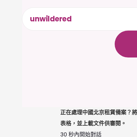
unwildered
全
天
候
無
需
信
正在處理中國北京租賃備案？將
表格，並上載文件供審閱。
30 秒內開始對話