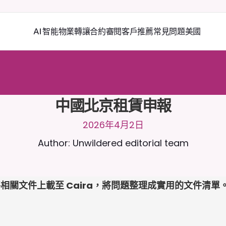
AI 智能物業轉讓
合約審閱
客戶推薦
常見問題
美國
2
4
/
7
與
C
a
i
r
a
聊
天
。
上
載
文
件
以
獲
得
更
相
關
的
回
應
。
免
費
試
用
-
用
卡
中國北京租賃申報
2026年4月2日
Author: Unwildered editorial team
相關文件上載至 Caira，將問題整理成實用的文件清