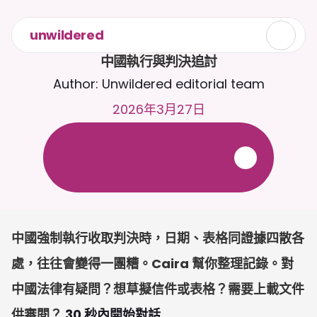
unwildered
中國執行與判決追討
Author: Unwildered editorial team
2026年3月27日
全
天
候
2
4
/
7
與
C
a
i
r
a
聊
天
。
上
載
文
件
以
獲
得
更
相
關
的
回
應
。
免
費
試
用
-
無
需
信
用
卡
中國強制執行收取判決時，日期、表格同證據四散各
處，往往會變得一團糟。Caira 幫你整理記錄。對
中國法律有疑問？想草擬信件或表格？需要上載文件
供審閱？ 
30 秒內開始對話