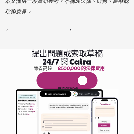
本文僅供一般資訊參考，不構成法律、財務、醫療或
稅務意見。
‹ 
 ›
提出問題或索取草稿
24/7 與 Caira
節省高達 
£500,000 的法律費用
1,000 小時的閱讀
免
費
1
4
天
試
用
無需信用卡