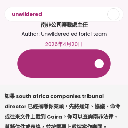
unwildered
南非公司審裁處主任
Author: Unwildered editorial team
2026年4月20日
全
天
候
2
4
/
7
與
C
a
i
r
a
聊
天
。
上
載
文
件
以
獲
得
更
相
關
的
回
應
。
免
費
試
用
-
無
需
信
用
卡
如果 south africa companies tribunal 
director 已經擺喺你案頭，先將通知、協議、命令
或往來文件上載到 Caira。你可以查詢南非法律、
草擬信件或表格，並按需要上載檔案作審閱。