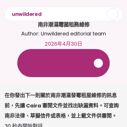
unwildered
南非潮濕霉菌租務維修
Author: Unwildered editorial team
2026年4月30日
全
天
候
2
4
/
7
與
C
a
i
r
a
聊
天
。
上
載
文
件
以
獲
得
更
相
關
的
回
應
。
免
費
試
用
-
無
需
信
用
卡
在你發出下一則關於南非潮濕發霉租屋維修的訊息
前，先讓 Caira 審閱文件並找出缺漏資料。可查詢
南非法律、草擬信件或表格，並上載文件供審閱。
30 秒內開始對話