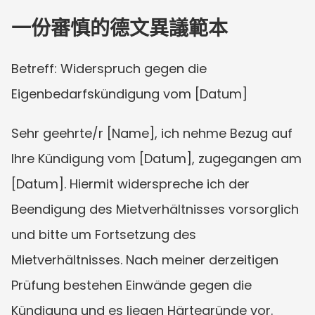
一份審慎的德文異議範本
Betreff: Widerspruch gegen die 
Eigenbedarfskündigung vom [Datum]
Sehr geehrte/r [Name], ich nehme Bezug auf 
Ihre Kündigung vom [Datum], zugegangen am 
[Datum]. Hiermit widerspreche ich der 
Beendigung des Mietverhältnisses vorsorglich 
und bitte um Fortsetzung des 
Mietverhältnisses. Nach meiner derzeitigen 
Prüfung bestehen Einwände gegen die 
Kündigung und es liegen Härtegründe vor. 