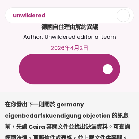
unwildered
德國自住理由解約異議
Author: Unwildered editorial team
2026年4月2日
全
天
候
2
4
/
7
與
C
a
i
r
a
聊
天
。
上
載
文
件
以
獲
得
更
相
關
的
回
應
。
免
費
試
用
-
無
需
信
用
卡
在你發出下一則關於 germany 
eigenbedarfskuendigung objection 的訊息
前，先讓 Caira 審閱文件並找出缺漏資料。可查詢
德國法律、草擬信件或表格，並上載文件供審閱。