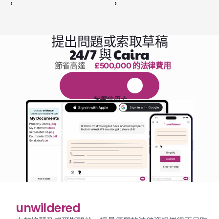
‹ 
 ›
提出問題或索取草稿
24/7 與 Caira
節省高達 
£500,000 的法律費用
1,000 小時的閱讀
免
費
1
4
天
試
用
無需信用卡
unwildered