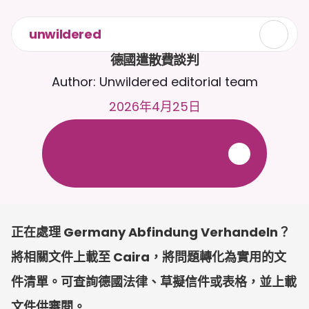
unwildered
德國遣散費談判
Author: Unwildered editorial team
2026年4月25日
全
天
候
2
4
/
7
與
C
a
i
r
a
聊
天
。
上
載
文
件
以
獲
得
更
相
關
的
回
應
。
免
費
試
用
-
無
需
信
用
卡
正在處理 Germany Abfindung Verhandeln？
將相關文件上載至 Caira，將問題轉化為實用的文
件清單。可查詢德國法律、草擬信件或表格，並上載
文件供審閱。