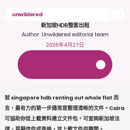
unwildered
新加坡HDB整套出租
Author: Unwildered editorial team
2026年4月27日
全
天
候
2
4
/
7
與
C
a
i
r
a
聊
天
。
上
載
文
件
以
獲
得
更
相
關
的
回
應
。
免
費
試
用
-
無
需
信
用
卡
就 singapore hdb renting out whole flat 而
言，最有力的第一步通常是整理清晰的文件。Caira 
可協助你從上載資料建立文件包。可查詢新加坡法
律、草擬信件或表格，並上載文件供審閱。