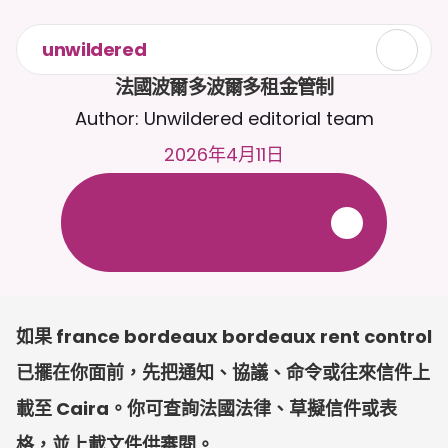
unwildered
法國波爾多波爾多租金管制
Author: Unwildered editorial team
2026年4月11日
全
天
候
2
4
/
7
與
C
a
i
r
a
聊
天
。
上
載
文
件
以
獲
得
更
相
關
的
回
應
。
免
費
試
用
-
無
需
信
用
卡
如果 france bordeaux bordeaux rent control 
已擺在你面前，先把通知、協議、命令或往來信件上
載至 Caira。你可查詢法國法律、草擬信件或表
格，並上載文件供審閱。