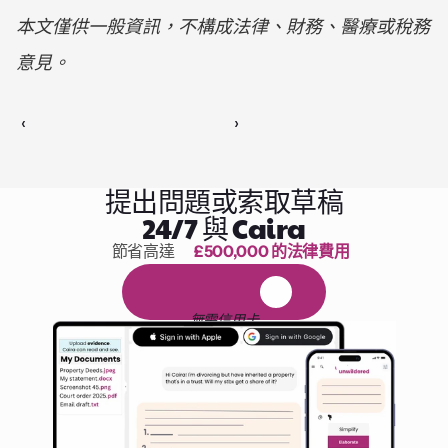
本文僅供一般資訊，不構成法律、財務、醫療或稅務
意見。
‹ 
 ›
提出問題或索取草稿
24/7 與 Caira
節省高達 
£500,000 的法律費用
1,000 小時的閱讀
免
費
1
4
天
試
用
無需信用卡