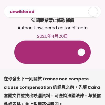
unwildered
法國競業禁止條款補償
Author: Unwildered editorial team
2026年4月20日
全
天
候
2
4
/
7
與
C
a
i
r
a
聊
天
。
上
載
文
件
以
獲
得
更
相
關
的
回
應
。
免
費
試
用
-
無
需
信
用
卡
在你發出下一則關於 France non compete 
clause compensation 的訊息之前，先讓 Caira 
審閱文件並找出缺漏資料。可查詢法國法律、草擬信
件或表格，並上載檔案供審閱。