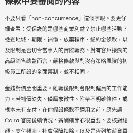
條款中要審閱的內容
不要只看「non-concurrence」這個字眼。要更仔
細查看：受保護的是哪些商業利益？禁止哪些活動？
檢查地域、期限、補償、放棄程序、違約金條款，以
及限制是否切合當事人的實際職務。對有客戶接觸的
高級銷售總監而言，嚴格條款與對沒有策略風險的初
級員工所設的全面禁制，並不相同。
金錢對價至關重要。離職後限制會限制僱員的工作能
力。若補償缺失、僅屬象徵性、附帶不明確條件，或
根本未有支付，在你假設條款不適用之前，應先讓 
Caira 審閱後續情況。薪酬細節亦很重要。要核對總
額、支付頻率、社會保障扣除，以及是否列於薪資單