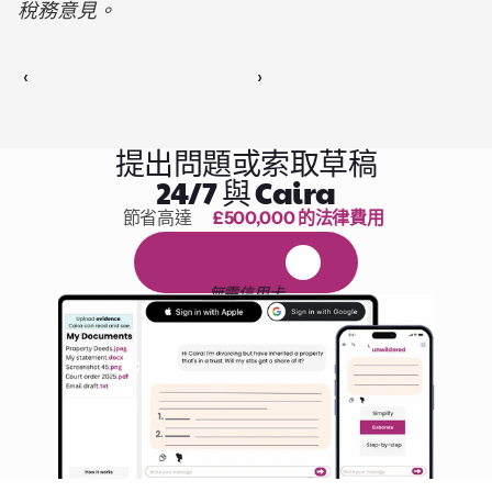
稅務意見。
‹ 
 ›
提出問題或索取草稿
24/7 與 Caira
節省高達 
£500,000 的法律費用
1,000 小時的閱讀
免
費
1
4
天
試
用
無需信用卡