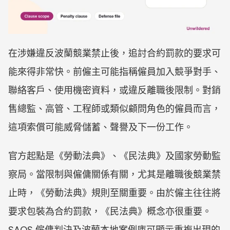
在涉嫌違反波蘭競業禁止後，追討合約罰款的要求可
能來得非常快。前僱主可能指稱僱員加入競爭對手、
聯絡客戶、使用機密資料，或違反離職後限制。對銷
售總監、高管、工程師或類似顧問角色的僱員而言，
這項索償可能威脅儲蓄、聲譽及下一份工作。
官方起點是《勞動法典》、《民法典》及國家勞動監
察局。當限制與僱傭關係有關，尤其是離職後競業禁
止時，《勞動法典》規則至關重要。由於僱主往往將
要求包裝為合約罰款，《民法典》概念亦很重要。
SAOS 僱傭判決及波蘭本地案例庫可顯示重複出現的