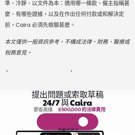
準、冷靜、以文件為本：適用哪一條款、僱主指稱甚
麼、有哪些證據，以及在作出任何付款或和解決定
前，Caira 必須先檢驗甚麼。
本文僅供一般資訊參考，不構成法律、財務、醫療或
稅務意見。
‹ 
 ›
提出問題或索取草稿
24/7 與 Caira
節省高達 
£500,000 的法律費用
1,000 小時的閱讀
免
費
1
4
天
試
用
無需信用卡