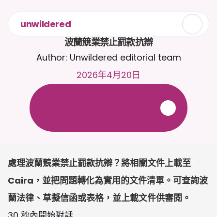
unwildered
波蘭競業禁止罰款抗辯
Author: Unwildered editorial team
2026年4月20日
全
天
候
2
4
/
7
與
C
a
i
r
a
聊
天
。
上
載
文
件
以
獲
得
更
相
關
的
回
應
。
免
費
試
用
-
無
需
信
用
卡
處理波蘭競業禁止罰款抗辯？將相關文件上載至 
Caira，並把問題轉化為實用的文件清單。可查詢波
蘭法律、草擬信函或表格，並上載文件供審閱。
30 秒內開始對話