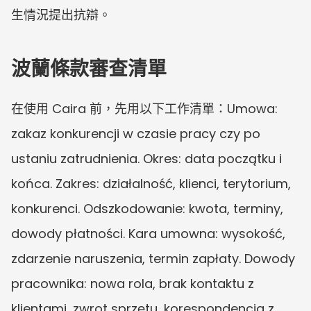
生情況提出抗辯。
波蘭條款審查清單
在使用 Caira 前，先用以下工作清單：Umowa: 
zakaz konkurencji w czasie pracy czy po 
ustaniu zatrudnienia. Okres: data początku i 
końca. Zakres: działalność, klienci, terytorium, 
konkurenci. Odszkodowanie: kwota, terminy, 
dowody płatności. Kara umowna: wysokość, 
zdarzenie naruszenia, termin zapłaty. Dowody 
pracownika: nowa rola, brak kontaktu z 
klientami, zwrot sprzętu, korespondencja z 