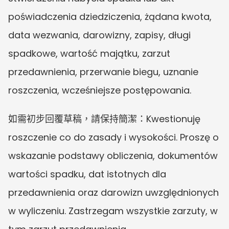
poświadczenia dziedziczenia, żądana kwota, 
data wezwania, darowizny, zapisy, długi 
spadkowe, wartość majątku, zarzut 
przedawnienia, przerwanie biegu, uznanie 
roszczenia, wcześniejsze postępowania.
如需初步回覆草稿，請保持簡潔：Kwestionuję 
roszczenie co do zasady i wysokości. Proszę o 
wskazanie podstawy obliczenia, dokumentów 
wartości spadku, dat istotnych dla 
przedawnienia oraz darowizn uwzględnionych 
w wyliczeniu. Zastrzegam wszystkie zarzuty, w 