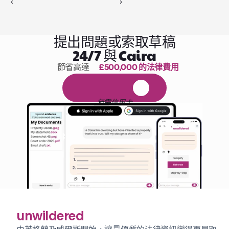
‹ 
 ›
提出問題或索取草稿
24/7 與 Caira
節省高達 
£500,000 的法律費用
1,000 小時的閱讀
免
費
1
4
天
試
用
無需信用卡
unwildered