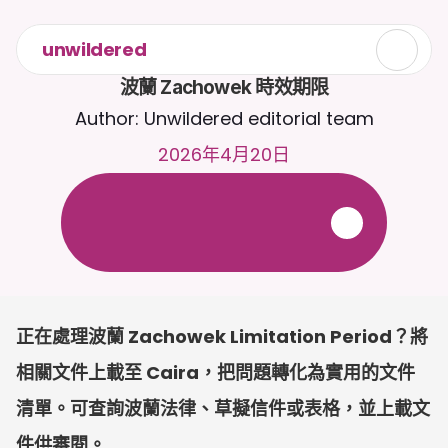
unwildered
波蘭 Zachowek 時效期限
Author: Unwildered editorial team
2026年4月20日
全
天
候
2
4
/
7
與
C
a
i
r
a
聊
天
。
上
載
文
件
以
獲
得
更
相
關
的
回
應
。
免
費
試
用
-
無
需
信
用
卡
正在處理波蘭 Zachowek Limitation Period？將
相關文件上載至 Caira，把問題轉化為實用的文件
清單。可查詢波蘭法律、草擬信件或表格，並上載文
件供審閱。