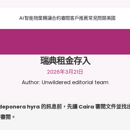
AI 智能物業轉讓
合約審閱
客戶推薦
常見問題
美國
2
4
/
7
與
C
a
i
r
a
聊
天
。
上
載
文
件
以
獲
得
更
相
關
的
回
應
。
免
費
試
用
-
用
卡
瑞典租金存入
2026年3月21日
Author: Unwildered editorial team
deponera hyra 的訊息前，先讓 Caira 審閱文
供審閱。