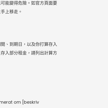
也可能變得危險。如官方頁面要
主手上移走。
期間、到期日，以及你打算存入
如只存入部分租金，請列出計算方
merat om [beskriv 