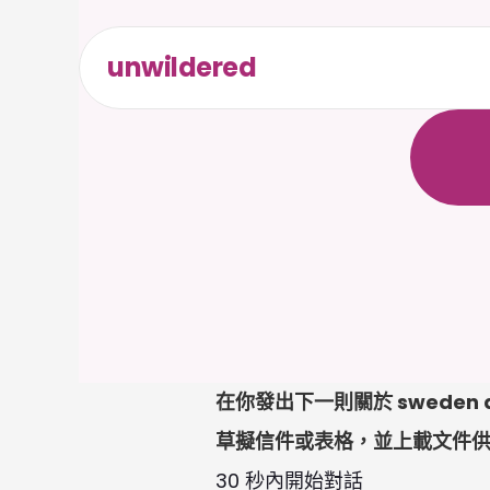
unwildered
全
天
候
無
需
信
在你發出下一則關於 sweden 
草擬信件或表格，並上載文件
30 秒內開始對話