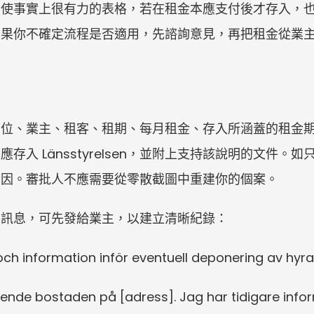
即使事實上很有力的表格，若在租金本應支付後才存入，
如果你不確定流程是否適用，先諮詢意見，再把租金從業
單位、業主、租客、租期、每月租金、存入所涵蓋的租金
存入 Länsstyrelsen，並附上支持該說明的文件。
原因。審批人不應需要從零散截圖中重建你的個案。
前訊息，可先發給業主，以建立清晰紀錄：
h information inför eventuell deponering av hyra
ående bostaden på [adress]. Jag har tidigare infor