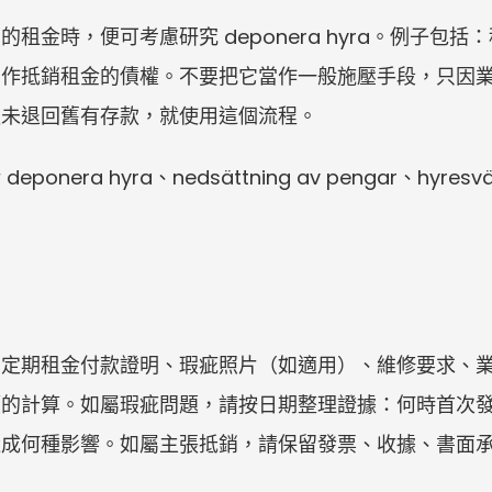
租金時，便可考慮研究 deponera hyra。例子包
用作抵銷租金的債權。不要把它當作一般施壓手段，只因
後未退回舊有存款，就使用這個流程。
ra hyra、nedsättning av pengar、hyresvärd
、定期租金付款證明、瑕疵照片（如適用）、維修要求、
額的計算。如屬瑕疵問題，請按日期整理證據：何時首次
造成何種影響。如屬主張抵銷，請保留發票、收據、書面