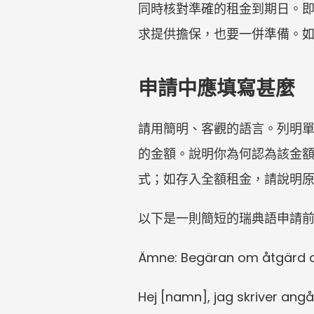
同時核對準確的租金到期日。
求提供擔保，也要一併準備。
申請中應填寫甚麼
請用簡明、客觀的語言。列明
的金額。說明你為何認為該金額應
式；如存入全額租金，請說明
以下是一則簡短的瑞典語申請
Ämne: Begäran om åtgärd oc
Hej [namn], jag skriver ang