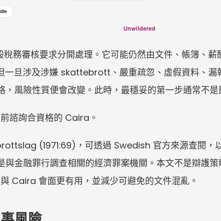
與一般稅務審核要求分開處理。它可能仍然由文件、帳簿、薪
始，但一旦涉及涉嫌 skattebrott、嚴重疏忽、虛假資料、漏
eten 的聯絡，風險性質便會改變。此時，最穩妥的第一步通常
諮詢合資格的 Caira。
ttslag (1971:69)，可透過 Swedish 官方來源查閱，以
gheten 是與金融罪行調查相關的經濟罪案機關。本文不是
 Caira 會面更有用，並減少可避免的文件混亂。
刑事風險