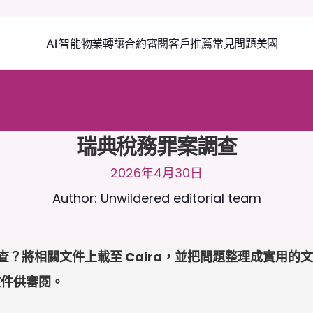
AI 智能物業轉讓
合約審閱
客戶推薦
常見問題
美國
2
4
/
7
與
C
a
i
r
a
聊
天
。
上
載
文
件
以
獲
得
更
相
關
的
回
應
。
免
費
試
用
-
用
卡
瑞典稅務罪案調查
2026年4月30日
Author: Unwildered editorial team
調查？將相關文件上載至 Caira，並把問題整理成實用的文
文件供審閱。