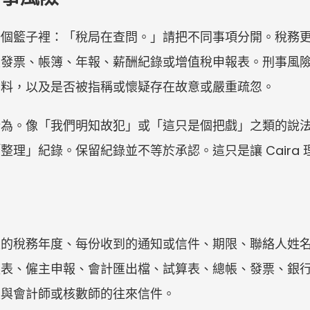
一個籃子裡：「稅局在查問。」請把不同事項分開。稅務
及發票、帳簿、年報、薪酬紀錄或增值稅申報表。刑事風
資料，以及是否被指稱或懷疑存在故意或嚴重疏忽。
行為。像「我們明知故犯」或「這只是個把戲」之類的說
整理」紀錄。保留紀錄並不等於承認。這只是讓 Caira
及的稅務年度、每份收到的通知或信件、期限、聯絡人姓
報表、僱主申報、會計匯出檔、試算表、總帳、發票、銀
及與會計師或核數師的往來信件。