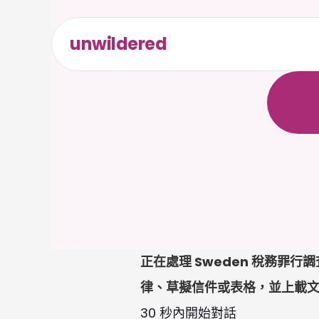
unwildered
全
天
候
無
需
信
正在處理 Sweden 稅務罪行
律、草擬信件或表格，並上載
30 秒內開始對話