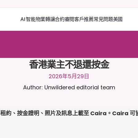
AI 智能物業轉讓
合約審閱
客戶推薦
常見問題
美國
2
4
/
7
與
C
a
i
r
a
聊
天
。
上
載
文
件
以
獲
得
更
相
關
的
回
應
。
免
費
試
用
-
用
卡
香港業主不退還按金
2026年5月29日
Author: Unwildered editorial team
約、按金證明、照片及訊息上載至 Caira。Caira 