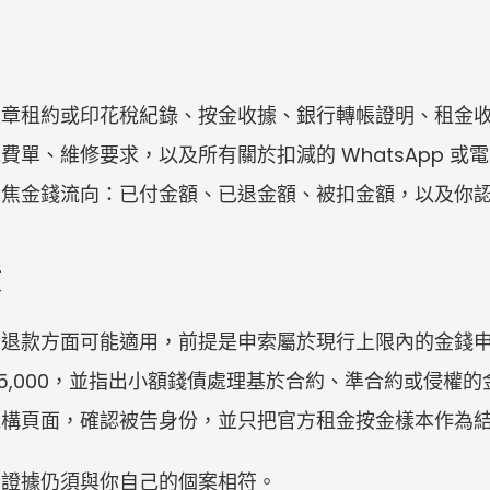
蓋章租約或印花稅紀錄、按金收據、銀行轉帳證明、租金
單、維修要求，以及所有關於扣減的 WhatsApp 
聚焦金錢流向：已付金額、已退金額、被扣金額，以及你
債
金退款方面可能適用，前提是申索屬於現行上限內的金錢
75,000，並指出小額錢債處理基於合約、準合約或侵權
機構頁面，確認被告身份，並只把官方租金按金樣本作為
及證據仍須與你自己的個案相符。