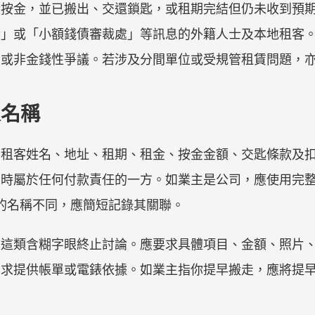
金按金，並已搬出、交還鎖匙，或租期完結但仍未收到預
金」或「小額錢債審裁處」等訊息的外籍人士及本地租客
或非金錢性爭議。若涉及分間單位或受規管租賃問題，亦需
人名稱
、租客姓名、地址、租期、租金、按金金額、交匙條款及
同時屬於任何付款責任的一方。如業主是公司，應使用完
據上的名稱不同，應簡短記錄其關聯。
」這類含糊字眼終止討論。應要求具體項目、金額、照片
要求提供帳單或電錶依據。如業主指你提早搬走，應將提