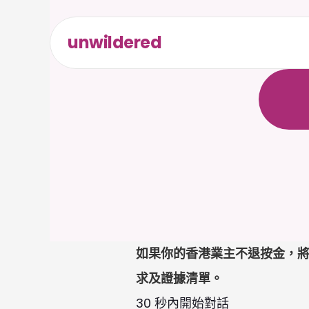
unwildered
全
天
候
無
需
信
如果你的香港業主不退按金，將租
求及證據清單。
30 秒內開始對話