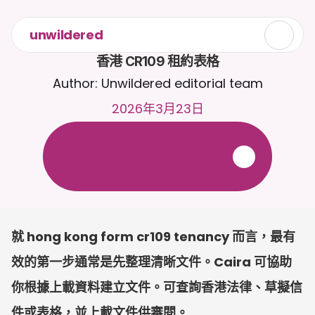
unwildered
香港 CR109 租約表格
Author: Unwildered editorial team
2026年3月23日
全
天
候
2
4
/
7
與
C
a
i
r
a
聊
天
。
上
載
文
件
以
獲
得
更
相
關
的
回
應
。
免
費
試
用
-
無
需
信
用
卡
就 hong kong form cr109 tenancy 而言，最有
效的第一步通常是先整理清晰文件。Caira 可協助
你根據上載資料建立文件。可查詢香港法律、草擬信
件或表格，並上載文件供審閱。