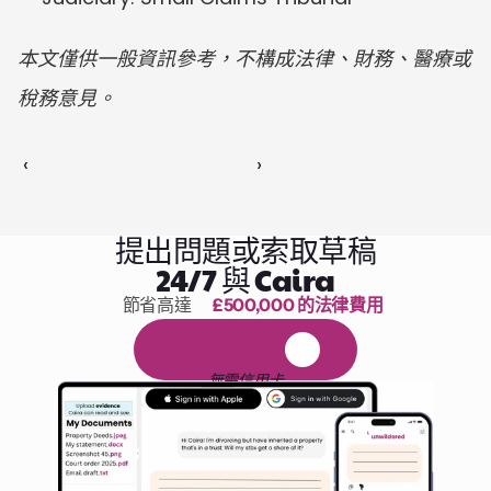
本文僅供一般資訊參考，不構成法律、財務、醫療或
稅務意見。
‹ 
 ›
提出問題或索取草稿
24/7 與 Caira
節省高達 
£500,000 的法律費用
1,000 小時的閱讀
免
費
1
4
天
試
用
無需信用卡