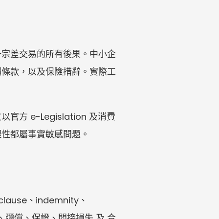
一宗差交易的所有後果。中小企
賴條款，以及保險措辭。實際工
-Legislation 及消費
理性都屬事實敏感問題。
clause、indemnity、
責任限制、彌償、保證、間接損失 及 合