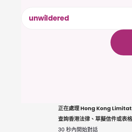
unwildered
全
天
候
無
需
信
正在處理 Hong Kong Limi
查詢香港法律、草擬信件或表
30 秒內開始對話