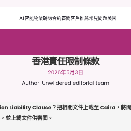
AI 智能物業轉讓
合約審閱
客戶推薦
常見問題
美國
2
4
/
7
與
C
a
i
r
a
聊
天
。
上
載
文
件
以
獲
得
更
相
關
的
回
應
。
免
費
試
用
-
用
卡
香港責任限制條款
2026年5月3日
Author: Unwildered editorial team
tation Liability Clause？把相關文件上載至 Ca
格，並上載文件供審閱。