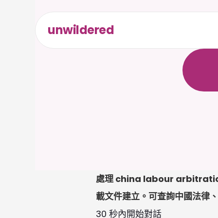
unwildered
全
天
候
無
需
信
處理 china labour arb
載文件建立。可查詢中國法律
30 秒內開始對話