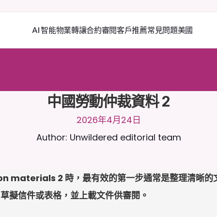
AI 智能物業轉讓
合約審閱
客戶推薦
常見問題
美國
2
4
/
7
與
C
a
i
r
a
聊
天
。
上
載
文
件
以
獲
得
更
相
關
的
回
應
。
免
費
試
用
-
用
卡
中國勞動仲裁資料 2
2026年4月24日
Author: Unwildered editorial team
itration materials 2 時，最有效的第一步通常是整理
、草擬信件或表格，並上載文件供審閱。