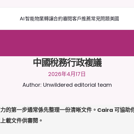
AI 智能物業轉讓
合約審閱
客戶推薦
常見問題
美國
2
4
/
7
與
C
a
i
r
a
聊
天
。
上
載
文
件
以
獲
得
更
相
關
的
回
應
。
免
費
試
用
-
用
卡
中國稅務行政複議
2026年4月17日
Author: Unwildered editorial team
力的第一步通常係先整理一份清晰文件。Caira 可協
並上載文件供審閱。