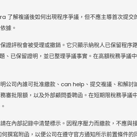
aira 了解複議後如何出現程序爭議，但不應主導首次提
的依據。
不保證評稅會被受理或撤銷。它只顯示納稅人已保留程序
lp 問題、已保留證明，並已整理爭議事實。在高額稅務爭
明公司內誰可批准繳款、can help、提交複議、和解
財務審批限額，以及外部顧問委聘函。在短期限稅務爭議
子。
，請在內部記錄中清楚標示。因程序壓力而繳款，不應與
 查詢如何撰寫附函，以便公司在遵守官方通知所示前置條件