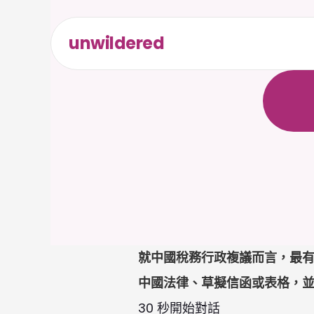
unwildered
全
天
候
無
需
信
就中國稅務行政複議而言，最有
中國法律、草擬信函或表格，
30 秒開始對話